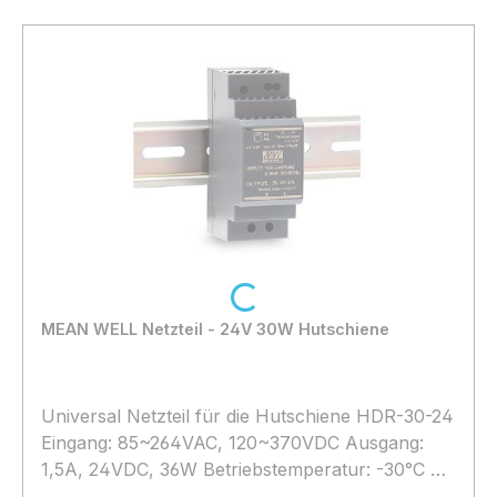
werden!
Loading...
MEAN WELL Netzteil - 24V 30W Hutschiene
Universal Netzteil für die Hutschiene HDR-30-24
Eingang: 85~264VAC, 120~370VDC Ausgang:
1,5A, 24VDC, 36W Betriebstemperatur: -30°C bis
+70°C LxBxH: 35*90*54,5mm Anschluss über