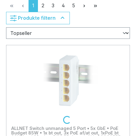
Seite
Seite
Seite
Seite
Seite
1
2
3
4
5
Produkte filtern
Loading...
ALLNET Switch unmanaged 5 Port • 5x GbE • PoE
Budget 85W • 1x bt out, 3x PoE af/at out, 1xPoE bt