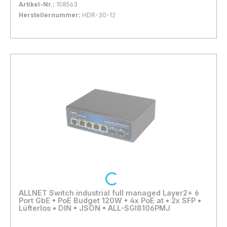
+70°C LxBxH: 35x90x54,5mm Anschluss über
Artikel-Nr.:
158563
CE
Schraubklemmen weitere Details bitte dem
Herstellernummer:
HDR-30-12
Datenblatt entnehmen Der Anschluss
Bestand:
Sofort verfügbar, Lieferzeit: 1-2 Tage
63x
Elektrischer Bauteile und Anlagen darf
In den Warenkorb
grundsätzlich nur von qualifizierten
Fachpersonal vorgenommen werden!
Loading...
ALLNET Switch industrial full managed Layer2+ 6
Port GbE • PoE Budget 120W • 4x PoE at • 2x SFP •
Lüfterlos • DIN • JSON • ALL-SGI8106PMJ