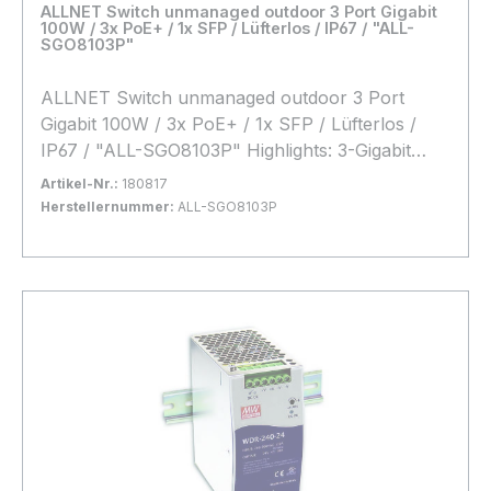
ALLNET Switch unmanaged outdoor 3 Port Gigabit
100W / 3x PoE+ / 1x SFP / Lüfterlos / IP67 / "ALL-
SGO8103P"
ALLNET Switch unmanaged outdoor 3 Port
Gigabit 100W / 3x PoE+ / 1x SFP / Lüfterlos /
IP67 / "ALL-SGO8103P" Highlights: 3-Gigabit
Ports mit PoE AF/AT Unterstützung bis zu
Artikel-Nr.:
180817
30Watt pro Port, 1x SFP Ports für LWL-Gbics
Herstellernummer:
ALL-SGO8103P
z.b. ALL4750-INDU siehe Zubehör PoE Ports 1-
Bestand:
Sofort verfügbar, Lieferzeit: 1-2 Tage
63x
3 max. PoE IEEE802.3at 30W Max. PoE Budget =
In den Warenkorb
100 Watt Lüfterloses Metallgehäuse mit
optimierter Wärmeableitung Erweiterter
Temperaturbereich von -40° ~ +75° IP67
Schutzklasse Lüfterloses Design Der ALL-
SGO8103P ist ein 4-Port-PoE-Switch, der in
einem wasserdichten IP67-Metallgehäuse
untergebracht ist. Dieser Switch bietet 3 Gigabit
PoE-Ports gemäß IEEE802.3af/at und liefert