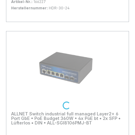
Artikel-Nr.:
166227
Schraubklemmen weitere Details bitte dem
Herstellernummer:
HDR-30-24
Datenblatt entnehmen Der Anschluss
Bestand:
Sofort verfügbar, Lieferzeit: 1-2 Tage
23x
Elektrischer Bauteile und Anlagen darf
In den Warenkorb
grundsätzlich nur von qualifizierten
Fachpersonal vorgenommen werden!
Loading...
ALLNET Switch industrial full managed Layer2+ 6
Port GbE • PoE Budget 360W • 4x PoE bt • 2x SFP •
Lüfterlos • DIN • ALL-SGI8106PMJ-BT