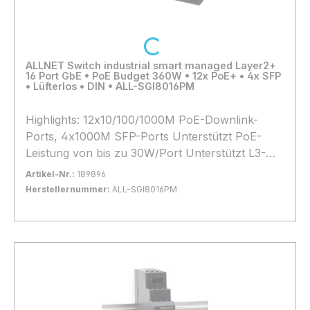
Loading...
ALLNET Switch industrial smart managed Layer2+
16 Port GbE • PoE Budget 360W • 12x PoE+ • 4x SFP
• Lüfterlos • DIN • ALL-SGI8016PM
Highlights: 12x10/100/1000M PoE-Downlink-
Ports, 4x1000M SFP-Ports Unterstützt PoE-
Leistung von bis zu 30W/Port Unterstützt L3-
Management, wie OSPF, RIP, QoS, VLAN,
Artikel-Nr.:
189896
MSTP, Multi-Broadcast, Ports-Management und
Herstellernummer:
ALL-SGI8016PM
PoE-Management 6KV Überspannungsschutz,
Bestand:
Sofort verfügbar, Lieferzeit: 1-2 Tage
20x
8KV Kontakt /15KV Luft ESD-Schutz Erweiterter
In den Warenkorb
Temperaturbereich -40°C ~+75°C Der ALLNET
Neue Lieferung erwartet ab: 31.08.2026
Anzahl: 100
ALL-SGI8016PM ist ein professioneller und
2026-08-31T00:00:00+00:00
dennoch erschwinglicher industrieller L3 PoE-
Switch mit 16 Gigabit-Ports, der bis zu
12*10/100/1000M PoE-Downlink-Ports und 4*