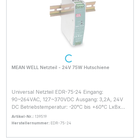
Temperature -40 ~ +80°C;5%~95% RH Non
condensing Dimensions 165 x 123 x 54mm MTBF
50,000hrs Dimmension:
Loading...
MEAN WELL Netzteil - 24V 75W Hutschiene
Universal Netzteil EDR-75-24 Eingang:
90~264VAC, 127~370VDC Ausgang: 3,2A, 24V
DC Betriebstemperatur: -20°C bis +60°C LxBxH:
32*125,2*102mm Anschluss über
Artikel-Nr.:
139519
Schraubklemmen Der Anschluss Elektrischer
Herstellernummer:
EDR-75-24
Bauteile und Anlagen darf grundsätzlich nur von
Bestand:
Sofort verfügbar, Lieferzeit: 1-2 Tage
1x
qualifizierten Fachpersonal vorgenommen
In den Warenkorb