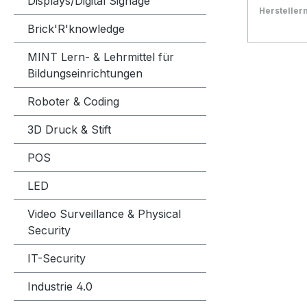
Displays/Digital Signage
24x (CD)
Herstelle
(DVD±R D
Bestand:
Nicht La
0x
Brick'R'knowledge
wiederbe
In den
MINT Lern- & Lehrmittel für
24x (CD)
Bildungseinrichtungen
(DVD+RW
Unterstü
Roboter & Coding
CD-RW, 
RW, DVD
3D Druck & Stift
DL, DVD
POS
LED
Video Surveillance & Physical
Security
IT-Security
Industrie 4.0