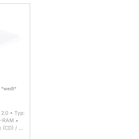
 *weiß*
 2.0 • Typ:
D-RAM •
x (CD) / 8x
digkeit: