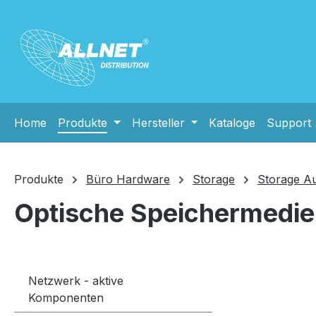
m Hauptinhalt springen
Zur Suche springen
Zur Hauptnavigation springen
Home
Produkte
Hersteller
Kataloge
Support
Produkte
Büro Hardware
Storage
Storage A
Optische Speichermedie
Netzwerk - aktive
Komponenten