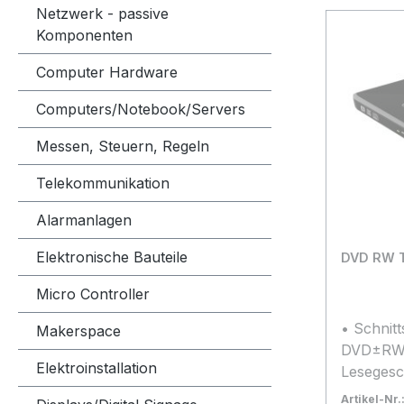
Netzwerk - passive
Komponenten
Computer Hardware
Computers/Notebook/Servers
Messen, Steuern, Regeln
Telekommunikation
Alarmanlagen
Elektronische Bauteile
DVD RW T
Micro Controller
• Schnitt
Makerspace
DVD±RW 
Elektroinstallation
Lesegesc
(DVD) • 
Artikel-Nr.