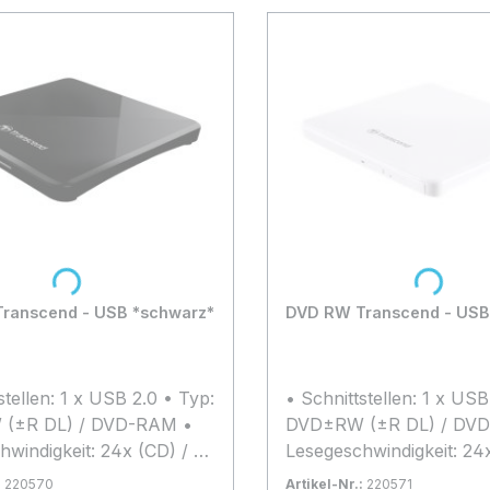
Loading...
Loading...
ranscend - USB *schwarz*
DVD RW Transcend - USB
stellen: 1 x USB 2.0 • Typ:
• Schnittstellen: 1 x USB
(±R DL) / DVD-RAM •
DVD±RW (±R DL) / DV
hwindigkeit: 24x (CD) / 8x
Lesegeschwindigkeit: 24
Schreibgeschwindigkeit:
(DVD) • Schreibgeschwin
:
220570
Artikel-Nr.:
220571