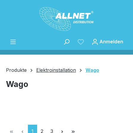
Zum Hauptinhalt springen
Anmelden
Produkte
Elektroinstallation
Wago
Wago
Speichern
Seite
Seite
Seite
1
2
3