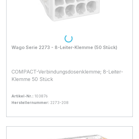
Loading...
Wago Serie 2273 - 8-Leiter-Klemme (50 Stück)
COMPACT-Verbindungsdosenklemme; 8-Leiter-
Klemme 50 Stück
Artikel-Nr.:
103876
Herstellernummer:
2273-208
Bestand:
Sofort verfügbar, Lieferzeit: 1-2 Tage
22x
In den Warenkorb