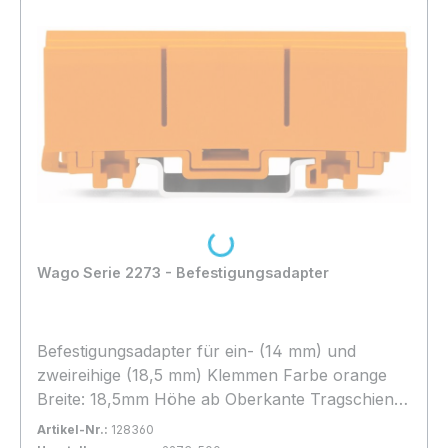
Loading...
Wago Serie 2273 - Befestigungsadapter
Befestigungsadapter für ein- (14 mm) und
zweireihige (18,5 mm) Klemmen Farbe orange
Breite: 18,5mm Höhe ab Oberkante Tragschiene
21,5mm Höhe ab Oberkante Tragschiene
Artikel-Nr.:
128360
21,5mm Tiefe 72,5mm