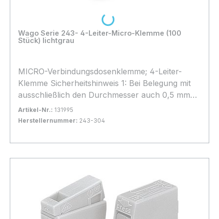
Loading...
Wago Serie 243- 4-Leiter-Micro-Klemme (100
Stück) lichtgrau
MICRO-Verbindungsdosenklemme; 4-Leiter-
Klemme Sicherheitshinweis 1: Bei Belegung mit
ausschließlich den Durchmesser auch 0,5 mm
Ø/AWG 24 oder 1,0 mm Ø/AWG 18 möglich. 100
Artikel-Nr.:
131995
Stück
Herstellernummer:
243-304
Bestand:
Sofort verfügbar, Lieferzeit: 1-2 Tage
18x
In den Warenkorb