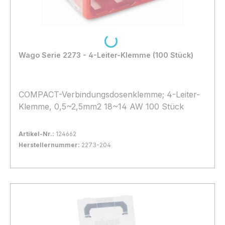
Loading...
Wago Serie 2273 - 4-Leiter-Klemme (100 Stück)
COMPACT-Verbindungsdosenklemme; 4-Leiter-
Klemme, 0,5~2,5mm2 18~14 AW 100 Stück
Artikel-Nr.:
124662
Herstellernummer:
2273-204
Bestand:
Sofort verfügbar, Lieferzeit: 1-2 Tage
28x
In den Warenkorb