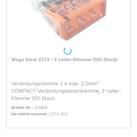
Loading...
Wago Serie 2273 - 3-Leiter-Klemme (100 Stück)
Verbindungsklemme 3 x max. 2,5mm²
COMPACT-Verbindungsdosenklemme; 3-Leiter-
Klemme 100 Stück
Artikel-Nr.:
103858
Herstellernummer:
2273-203
Bestand:
Sofort verfügbar, Lieferzeit: 1-2 Tage
18x
In den Warenkorb