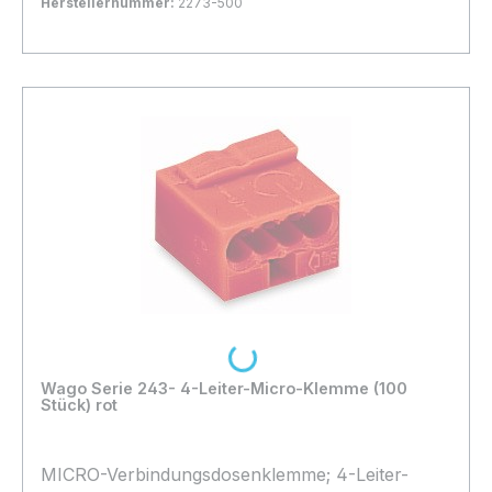
Herstellernummer:
2273-500
Bestand:
Nicht Lagernd
0x
In den Warenkorb
Loading...
Wago Serie 243- 4-Leiter-Micro-Klemme (100
Stück) rot
MICRO-Verbindungsdosenklemme; 4-Leiter-