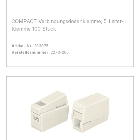
COMPACT-Verbindungsdosenklemme; 5-Leiter-
Klemme 100 Stück
Artikel-Nr.:
103875
Herstellernummer:
2273-205
Bestand:
Sofort verfügbar, Lieferzeit: 1-2 Tage
39x
In den Warenkorb