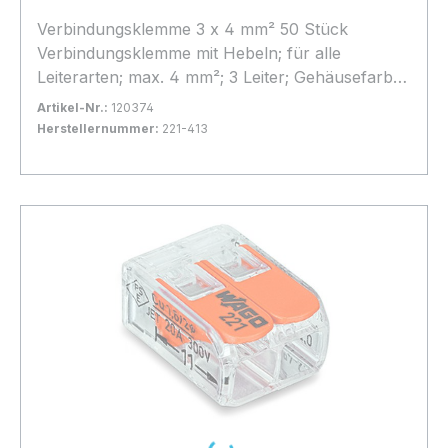
Verbindungsklemme 3 x 4 mm² 50 Stück
Verbindungsklemme mit Hebeln; für alle
Leiterarten; max. 4 mm²; 3 Leiter; Gehäusefarbe
transparent; Umgebungstemperatur max. 85 °C
Artikel-Nr.:
120374
(T85); 4,00 mm²; transparent
Herstellernummer:
221-413
Bestand:
Sofort verfügbar, Lieferzeit: 1-2 Tage
22x
In den Warenkorb