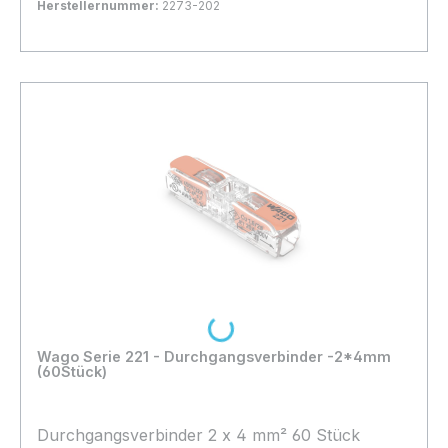
Herstellernummer:
2273-202
Bestand:
Sofort verfügbar, Lieferzeit: 1-2 Tage
5x
In den Warenkorb
Loading...
Wago Serie 221 - Durchgangsverbinder -2*4mm
(60Stück)
Durchgangsverbinder 2 x 4 mm² 60 Stück