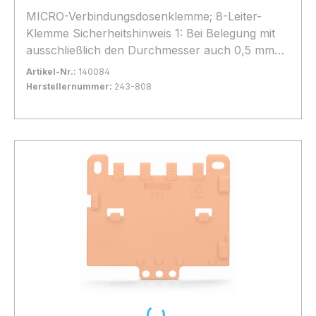
MICRO-Verbindungsdosenklemme; 8-Leiter-
Klemme Sicherheitshinweis 1: Bei Belegung mit
ausschließlich den Durchmesser auch 0,5 mm
Ø/AWG 24 oder 1,0 mm Ø/AWG 18 möglich. 50
Artikel-Nr.:
140084
Stück
Herstellernummer:
243-808
Bestand:
Sofort verfügbar, Lieferzeit: 1-2 Tage
15x
In den Warenkorb
Loading...