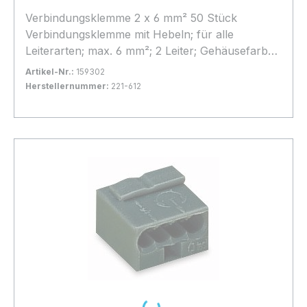
Verbindungsklemme 2 x 6 mm² 50 Stück
Verbindungsklemme mit Hebeln; für alle
Leiterarten; max. 6 mm²; 2 Leiter; Gehäusefarbe
transparent; Umgebungstemperatur max. 85 °C
Artikel-Nr.:
159302
(T85); 6,00 mm²; transparent
Herstellernummer:
221-612
Bestand:
Sofort verfügbar, Lieferzeit: 1-2 Tage
55x
In den Warenkorb