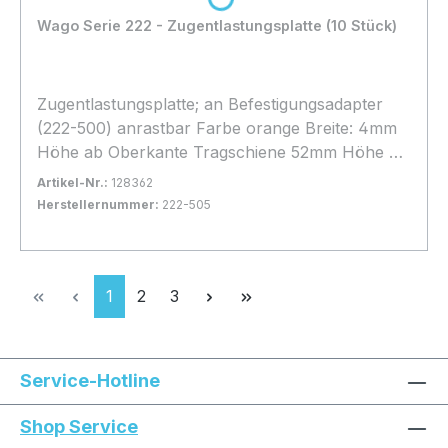
Wago Serie 222 - Zugentlastungsplatte (10 Stück)
Zugentlastungsplatte; an Befestigungsadapter
(222-500) anrastbar Farbe orange Breite: 4mm
Höhe ab Oberkante Tragschiene 52mm Höhe ab
Oberkante Tragschiene 52mm Tiefe 67,5mm
Artikel-Nr.:
128362
Herstellernummer:
222-505
Bestand:
Sofort verfügbar, Lieferzeit: 1-2 Tage
23x
In den Warenkorb
Seite
Seite
Seite
1
2
3
Service-Hotline
Shop Service