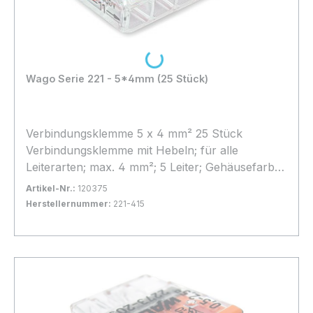
Loading...
Wago Serie 221 - 5*4mm (25 Stück)
Verbindungsklemme 5 x 4 mm² 25 Stück
Verbindungsklemme mit Hebeln; für alle
Leiterarten; max. 4 mm²; 5 Leiter; Gehäusefarbe
transparent; Umgebungstemperatur max. 85 °C
Artikel-Nr.:
120375
(T85); 4,00 mm²; transparent
Herstellernummer:
221-415
Bestand:
Nicht Lagernd
0x
In den Warenkorb