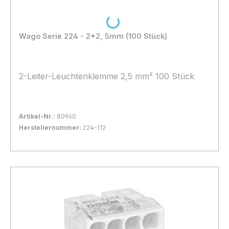
Loading...
Wago Serie 224 - 2*2, 5mm (100 Stück)
2-Leiter-Leuchtenklemme 2,5 mm² 100 Stück
Artikel-Nr.:
80960
Herstellernummer:
224-112
Bestand:
Sofort verfügbar, Lieferzeit: 1-2 Tage
19x
In den Warenkorb