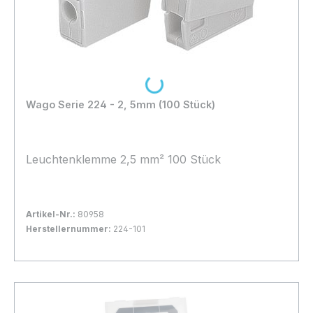
Loading...
Wago Serie 224 - 2, 5mm (100 Stück)
Leuchtenklemme 2,5 mm² 100 Stück
Artikel-Nr.:
80958
Herstellernummer:
224-101
Bestand:
Sofort verfügbar, Lieferzeit: 1-2 Tage
20x
In den Warenkorb