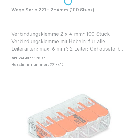
Loading...
Wago Serie 221 - 2*4mm (100 Stück)
Verbindungsklemme 2 x 4 mm² 100 Stück
Verbindungsklemme mit Hebeln; für alle
Leiterarten; max. 6 mm²; 2 Leiter; Gehäusefarbe
transparent; Umgebungstemperatur max. 85 °C
Artikel-Nr.:
120373
(T85); 6,00 mm²; transparent
Herstellernummer:
221-412
Bestand:
Sofort verfügbar, Lieferzeit: 1-2 Tage
55x
In den Warenkorb