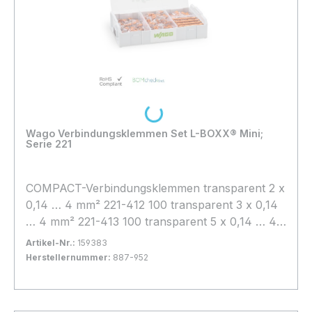
Loading...
Wago Verbindungsklemmen Set L-BOXX® Mini;
Serie 221
COMPACT-Verbindungsklemmen transparent 2 x
0,14 … 4 mm² 221-412 100 transparent 3 x 0,14
… 4 mm² 221-413 100 transparent 5 x 0,14 … 4
mm² 221-415 25 Befestigungsadapter orange
Artikel-Nr.:
159383
221-500 4
Herstellernummer:
887-952
Bestand:
Sofort verfügbar, Lieferzeit: 1-2 Tage
31x
In den Warenkorb