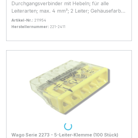
Durchgangsverbinder mit Hebeln; für alle
Leiterarten; max. 4 mm²; 2 Leiter; Gehäusefarbe
transparent; Deckelfarbe transparent;
Artikel-Nr.:
211954
Umgebungstemperatur max. 85 °C (T85); 4,00
Herstellernummer:
221-2411
mm²; transparent
Bestand:
Sofort verfügbar, Lieferzeit: 1-2 Tage
36x
In den Warenkorb
Loading...
Wago Serie 2273 - 5-Leiter-Klemme (100 Stück)