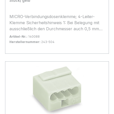
Stück) gelb
MICRO-Verbindungsdosenklemme; 4-Leiter-
Klemme Sicherheitshinweis 1: Bei Belegung mit
ausschließlich den Durchmesser auch 0,5 mm
Ø/AWG 24 oder 1,0 mm Ø/AWG 18 möglich. 100
Artikel-Nr.:
140088
Stück
Herstellernummer:
243-504
Bestand:
Sofort verfügbar, Lieferzeit: 1-2 Tage
9x
In den Warenkorb