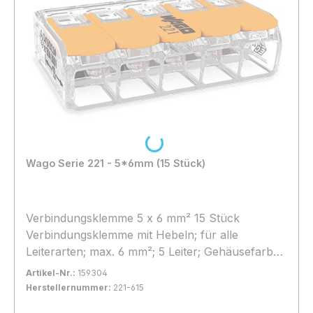
Loading...
Wago Serie 221 - 5*6mm (15 Stück)
Verbindungsklemme 5 x 6 mm² 15 Stück
Verbindungsklemme mit Hebeln; für alle
Leiterarten; max. 6 mm²; 5 Leiter; Gehäusefarbe
transparent; Umgebungstemperatur max. 85 °C
Artikel-Nr.:
159304
(T85); 6,00 mm²; transparent
Herstellernummer:
221-615
Bestand:
Sofort verfügbar, Lieferzeit: 1-2 Tage
25x