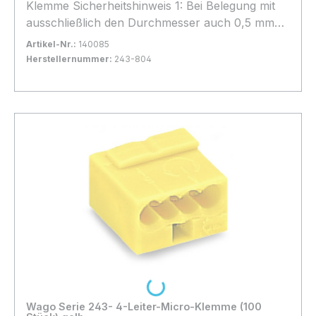
Klemme Sicherheitshinweis 1: Bei Belegung mit
ausschließlich den Durchmesser auch 0,5 mm
Ø/AWG 24 oder 1,0 mm Ø/AWG 18 möglich. 100
Artikel-Nr.:
140085
Stück
Herstellernummer:
243-804
Bestand:
Sofort verfügbar, Lieferzeit: 1-2 Tage
16x
In den Warenkorb
Loading...
Wago Serie 243- 4-Leiter-Micro-Klemme (100