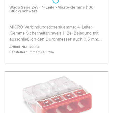
Loading...
Wago Serie 243- 4-Leiter-Micro-Klemme (100
Stück) schwarz
MICRO-Verbindungsdosenklemme; 4-Leiter-
Klemme Sicherheitshinweis 1: Bei Belegung mit
ausschließlich den Durchmesser auch 0,5 mm
Ø/AWG 24 oder 1,0 mm Ø/AWG 18 möglich. 100
Artikel-Nr.:
140086
Stück
Herstellernummer:
243-204
Bestand:
Sofort verfügbar, Lieferzeit: 1-2 Tage
35x
In den Warenkorb