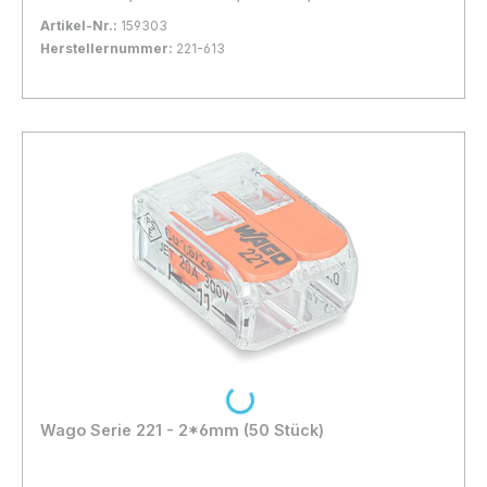
transparent; Umgebungstemperatur max. 85 °C
Artikel-Nr.:
159303
(T85); 6,00 mm²; transparent
Herstellernummer:
221-613
Bestand:
Sofort verfügbar, Lieferzeit: 1-2 Tage
47x
In den Warenkorb
Loading...
Wago Serie 221 - 2*6mm (50 Stück)