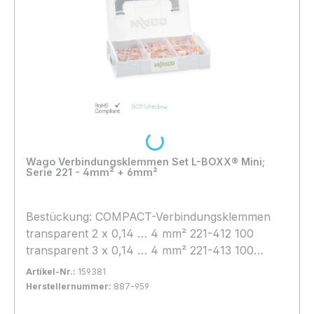
Loading...
Wago Verbindungsklemmen Set L-BOXX® Mini;
Serie 221 - 4mm² + 6mm²
Bestückung: COMPACT-Verbindungsklemmen
transparent 2 x 0,14 … 4 mm² 221-412 100
transparent 3 x 0,14 … 4 mm² 221-413 100
transparent 5 x 0,14 … 4 mm² 221-415 25
Artikel-Nr.:
159381
COMPACT-Verbindungsklemmen transparent 3 x
Herstellernummer:
887-959
0,5 … 6 mm² 221-613 30
Bestand:
Sofort verfügbar, Lieferzeit: 1-2 Tage
7x