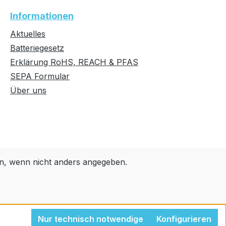
Mark (UN ECE Regulation 10.04),
Informationen
ISO7637- 2, SAE J1455 (Shock,
Vibration, Electrical)
Aktuelles
Environmental: RoHS2, REACH,
Batteriegesetz
WEEE Safety: IECEE Certification
Erklärung RoHS, REACH & PFAS
Bodies Scheme (CB Scheme), UL
SEPA Formular
60950 - 3 Jahre Herstellergarantie
Über uns
Temperaturbereich: -30°C to
+65°C
, wenn nicht anders angegeben.
Nur technisch notwendige
Konfigurieren