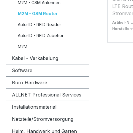
M2M - GSM Antennen
Gerät wi
LTE Rout
und ist 
Stromve
M2M - GSM Router
eine sch
Artikel-Nr.
Auto-ID - RFID Reader
zuverläs
Herstelle
erforderlich ist! 
Bestand:
Sofort ve
3x
Auto-ID - RFID Zubehör
LTE Cat6,
In den
M2M
SFP-Port
Glasfase
Kabel - Verkabelung
großer Reichw
Konsole,
Software
x LAN-An
Büro Hardware
Mbps; 1 x WAN-Port 10/100/1000
Mbps; 1 
ALLNET Professional Services
Mbps; USB Wi-fi 802.11ac (Wi-fi 5)
mit Date
Installationsmaterial
867 Mbp
Netzteile/Stromversorgung
MIMO), 8
Übergang
Heim, Handwerk und Garten