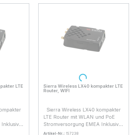
Loading...
pakter LTE
Sierra Wireless LX40 kompakter LTE
Router, WIFI
Sierra Wireless LX40 kompakter
LTE Router mit WLAN und PoE
Inklusive
Stromversorgung EMEA Inklusive
1 Jahr AirLink Complete
Artikel-Nr.:
157238