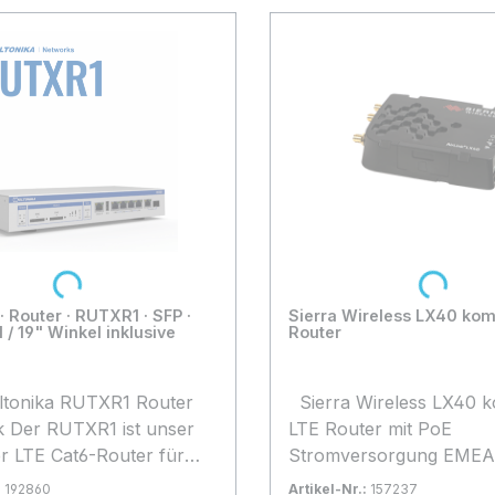
Loading...
Loading...
· Router · RUTXR1 · SFP ·
Sierra Wireless LX40 kom
 / 19" Winkel inklusive
Router
Sierra Wireless LX40 kompakter
nser
LTE Router mit PoE
er LTE Cat6-Router für
Stromversorgung EMEA 
age mit redundanten
1 Jahr AirLink Complete
:
192860
Artikel-Nr.:
157237