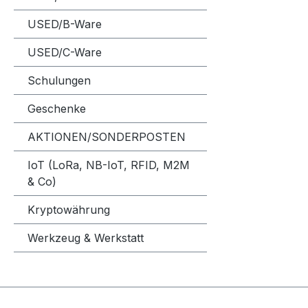
Station (STA) 2 
industrie
USED/B-Ware
Haupt- 
USED/C-Ware
Redundanz
montierbar Lieferumfa
Schulungen
Teltonika
LTE Ante
Geschenke
x WIFI A
Kabel 1 x 18W EU Netzteil 1 x Rack
AKTIONEN/SONDERPOSTEN
Mount Kit 
IoT (LoRa, NB-IoT, RFID, M2M
Ethernetka
& Co)
Standfüße 1 x Schraubense
SIM PIN Technische Daten siehe
Kryptowährung
Werkzeug & Werkstatt