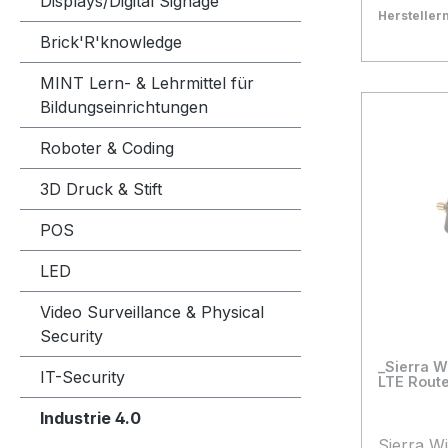
Displays/Digital Signage
Netzteil
Herstelle
Schnittst
Bestand:
Sofort ve
10
Brick'R'knowledge
einem Se
In den
MINT Lern- & Lehrmittel für
unterbrin
Bildungseinrichtungen
SIM, USB
Dual Ban
Roboter & Coding
dieses P
übrigen 
3D Druck & Stift
Networks 
SFP WAN-
POS
Konsolenp
LED
Funktion
ermöglich
Video Surveillance & Physical
Hauptpro
Security
Heimbüro
_Sierra W
Fähigkeit
IT-Security
LTE Rout
und ohne
Industrie 4.0
zusätzli
Konverte
Sierra W