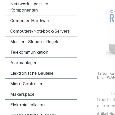
Netzwerk - passive
Komponenten
Computer Hardware
Computers/Notebook/Servers
Messen, Steuern, Regeln
Telekommunikation
Alarmanlagen
Elektronische Bauteile
Teltonika 
LTE · WAN
Micro Controller
Teltonika RUTXR1 Router
Makerspace
Überblick Der RUTXR1 ist u
Elektroinstallation
allererst
Rackmont
Artikel-Nr.