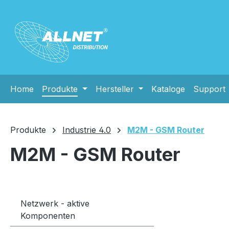
m Hauptinhalt springen
Zur Suche springen
Zur Hauptnavigation springen
Home
Produkte
Hersteller
Kataloge
Support
Produkte
Industrie 4.0
M2M - GSM Router
M2M - GSM Router
Netzwerk - aktive
Komponenten