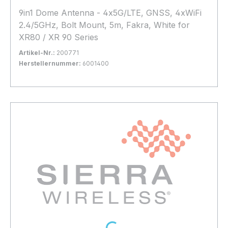
9in1 Dome Antenna - 4x5G/LTE, GNSS, 4xWiFi
2.4/5GHz, Bolt Mount, 5m, Fakra, White for
XR80 / XR 90 Series
Artikel-Nr.:
200771
Herstellernummer:
6001400
Bestand:
Sofort verfügbar, Lieferzeit: 1-2 Tage
8x
In den Warenkorb
Loading...