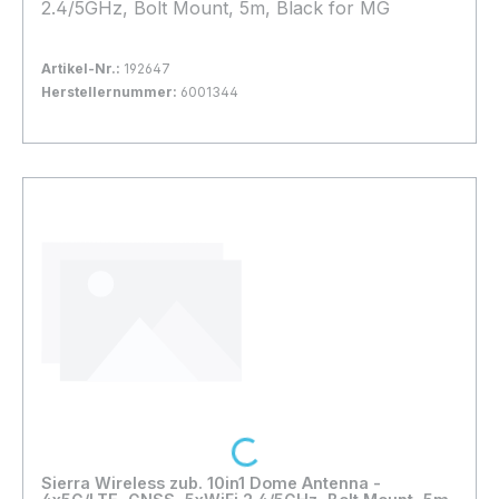
2.4/5GHz, Bolt Mount, 5m, Black for MG
Artikel-Nr.:
192647
Herstellernummer:
6001344
Bestand:
Sofort verfügbar, Lieferzeit: 1-2 Tage
1x
In den Warenkorb
Loading...
Sierra Wireless zub. 10in1 Dome Antenna -