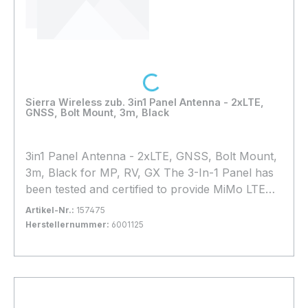
Loading...
Sierra Wireless zub. 3in1 Panel Antenna - 2xLTE,
GNSS, Bolt Mount, 3m, Black
3in1 Panel Antenna - 2xLTE, GNSS, Bolt Mount,
3m, Black for MP, RV, GX The 3-In-1 Panel has
been tested and certified to provide MiMo LTE
antenna function for AirLink routers and
Artikel-Nr.:
157475
gateways. The compact, robust low profile
Herstellernummer:
6001125
housing is ground plane independent,
Bestand:
Sofort verfügbar, Lieferzeit: 1-2 Tage
4x
weatherproof and contains two antenna
In den Warenkorb
elements with effective isolation and correlation
covering all current global cellular and LTE
bands in freq. range 698-960/1710-3800MHz as