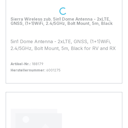
Loading...
Sierra Wireless zub. 5in1 Dome Antenna - 2xLTE,
GNSS, (1+1)WiFi, 2.4/5GHz, Bolt Mount, 5m, Black
5in1 Dome Antenna - 2xLTE, GNSS, (1+1)WiFi,
2.4/5GHz, Bolt Mount, 5m, Black for RV and RX
Artikel-Nr.:
188179
Herstellernummer:
6001275
Bestand:
Sofort verfügbar, Lieferzeit: 1-2 Tage
3x
In den Warenkorb