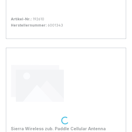
Artikel-Nr.:
192610
Herstellernummer:
6001343
Bestand:
Sofort verfügbar, Lieferzeit: 1-2 Tage
1x
In den Warenkorb
Loading...
Sierra Wireless zub. Paddle Cellular Antenna