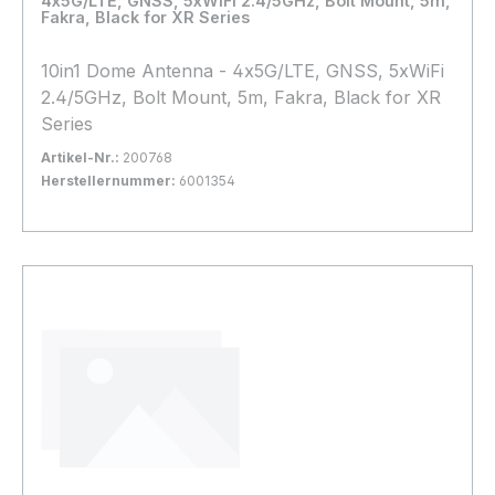
4x5G/LTE, GNSS, 5xWiFi 2.4/5GHz, Bolt Mount, 5m,
Fakra, Black for XR Series
10in1 Dome Antenna - 4x5G/LTE, GNSS, 5xWiFi
2.4/5GHz, Bolt Mount, 5m, Fakra, Black for XR
Series
Artikel-Nr.:
200768
Herstellernummer:
6001354
Bestand:
Sofort verfügbar, Lieferzeit: 1-2 Tage
13x
In den Warenkorb