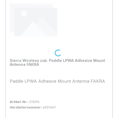
well as an active GNSS antenna for applications
which require position or timing function.
Loading...
Sierra Wireless zub. Paddle LPWA Adhesive Mount
Antenna FAKRA
Paddle LPWA Adhesive Mount Antenna FAKRA
Artikel-Nr.:
211096
Herstellernummer:
6001401
Bestand:
Sofort verfügbar, Lieferzeit: 1-2 Tage
10x