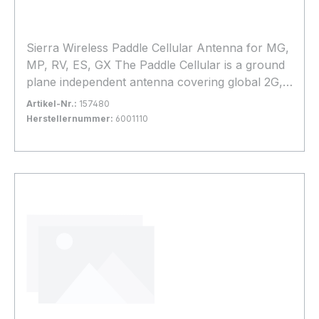
Sierra Wireless Paddle Cellular Antenna for MG,
MP, RV, ES, GX The Paddle Cellular is a ground
plane independent antenna covering global 2G,
3G and 4G frequencies from 698-
Artikel-Nr.:
157480
3800Mhz.Tested and certified to provide
Herstellernummer:
6001110
guaranteed performance with all AirLink routers
Bestand:
Sofort verfügbar, Lieferzeit: 1-2 Tage
100+
and gateways, the Paddle Cellular offers an
In den Warenkorb
articulated SMA connector for flexible
positioning of 0-90° pivot and a sleek ruggedized
profile for durability.