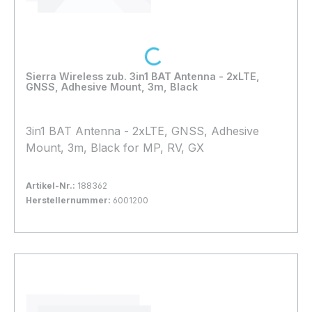
Loading...
Sierra Wireless zub. 3in1 BAT Antenna - 2xLTE,
GNSS, Adhesive Mount, 3m, Black
3in1 BAT Antenna - 2xLTE, GNSS, Adhesive
Mount, 3m, Black for MP, RV, GX
Artikel-Nr.:
188362
Herstellernummer:
6001200
Bestand:
Sofort verfügbar, Lieferzeit: 1-2 Tage
3x
In den Warenkorb