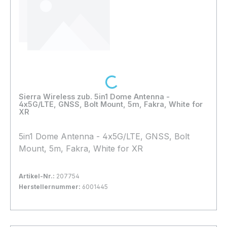
Loading...
Sierra Wireless zub. 5in1 Dome Antenna -
4x5G/LTE, GNSS, Bolt Mount, 5m, Fakra, White for
XR
5in1 Dome Antenna - 4x5G/LTE, GNSS, Bolt
Mount, 5m, Fakra, White for XR
Artikel-Nr.:
207754
Herstellernummer:
6001445
Bestand:
Sofort verfügbar, Lieferzeit: 1-2 Tage
4x
In den Warenkorb