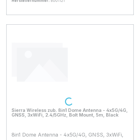
Herstellernummer:
6001121
Bestand:
Sofort verfügbar, Lieferzeit: 1-2 Tage
2x
In den Warenkorb
Loading...
Sierra Wireless zub. 8in1 Dome Antenna - 4x5G/4G,
GNSS, 3xWiFi, 2.4/5GHz, Bolt Mount, 5m, Black
8in1 Dome Antenna - 4x5G/4G, GNSS, 3xWiFi,