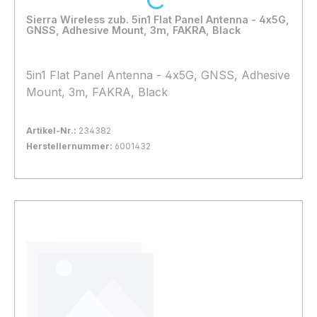
Sierra Wireless zub. 5in1 Flat Panel Antenna - 4x5G,
GNSS, Adhesive Mount, 3m, FAKRA, Black
5in1 Flat Panel Antenna - 4x5G, GNSS, Adhesive
Mount, 3m, FAKRA, Black
Artikel-Nr.:
234382
Herstellernummer:
6001432
Bestand:
Sofort verfügbar, Lieferzeit: 1-2 Tage
2x
In den Warenkorb