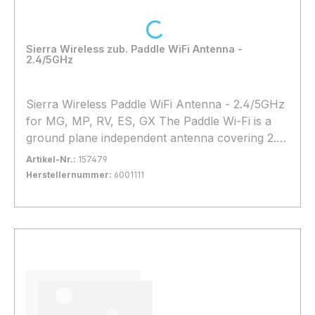
Loading...
Sierra Wireless zub. Paddle WiFi Antenna -
2.4/5GHz
Sierra Wireless Paddle WiFi Antenna - 2.4/5GHz
for MG, MP, RV, ES, GX The Paddle Wi-Fi is a
ground plane independent antenna covering 2.4
/ 5.0GHz. Tested and certified to operate with
Artikel-Nr.:
157479
AirLink routers and gateways, and offering best-
Herstellernummer:
6001111
in-class Wi-Fi capability, the Paddle Wi-Fi
Bestand:
Sofort verfügbar, Lieferzeit: 1-2 Tage
14x
provides an articulated connector for flexible of
In den Warenkorb
0-90° pivot positioning, and a sleek ruggedized
profile for durability.