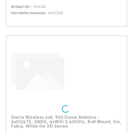
Artikel-Nr.:
192648
Herstellernummer:
6001345
Bestand:
Sofort verfügbar, Lieferzeit: 1-2 Tage
2x
In den Warenkorb
Loading...
Sierra Wireless zub. 9in1 Dome Antenna -
4x5G/LTE, GNSS, 4xWiFi 2.4/5GHz, Bolt Mount, 5m,
Fakra, White for XR Series