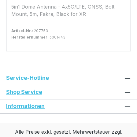
5in1 Dome Antenna - 4x5G/LTE, GNSS, Bolt
Mount, 5m, Fakra, Black for XR
Artikel-Nr.:
207753
Herstellernummer:
6001443
Bestand:
Sofort verfügbar, Lieferzeit: 1-2 Tage
8x
In den Warenkorb
Service-Hotline
Shop Service
Informationen
Alle Preise exkl. gesetzl. Mehrwertsteuer zzgl.