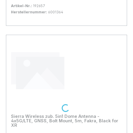
Artikel-Nr.:
192657
Herstellernummer:
6001364
Bestand:
Sofort verfügbar, Lieferzeit: 1-2 Tage
1x
In den Warenkorb
Loading...
Sierra Wireless zub. 5in1 Dome Antenna -
4x5G/LTE, GNSS, Bolt Mount, 5m, Fakra, Black for
XR