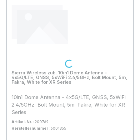
Loading...
Sierra Wireless zub. 10in1 Dome Antenna -
4x5G/LTE, GNSS, 5xWiFi 2.4/5GHz, Bolt Mount, 5m,
Fakra, White for XR Series
10in1 Dome Antenna - 4x5G/LTE, GNSS, 5xWiFi
2.4/5GHz, Bolt Mount, 5m, Fakra, White for XR
Series
Artikel-Nr.:
200769
Herstellernummer:
6001355
Bestand:
Sofort verfügbar, Lieferzeit: 1-2 Tage
11x