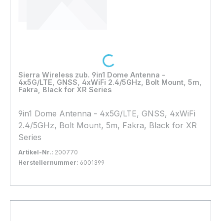
Loading...
Sierra Wireless zub. 9in1 Dome Antenna -
4x5G/LTE, GNSS, 4xWiFi 2.4/5GHz, Bolt Mount, 5m,
Fakra, Black for XR Series
9in1 Dome Antenna - 4x5G/LTE, GNSS, 4xWiFi
2.4/5GHz, Bolt Mount, 5m, Fakra, Black for XR
Series
Artikel-Nr.:
200770
Herstellernummer:
6001399
Bestand:
Sofort verfügbar, Lieferzeit: 1-2 Tage
6x
In den Warenkorb