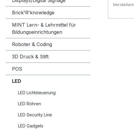
Displays/Digital Signage
SMD2835
Herstelle
Warmwei
Bestand:
Sofort ve
3x
Brick'R'knowledge
Abstrahl
In den
MINT Lern- & Lehrmittel für
Schutzkl
Bildungseinrichtungen
Arbeitst
Stromzufu
Roboter & Coding
Größe: 
240g Wir empfehlen die offenen
3D Druck & Stift
Kabelen
(z.B. Art
POS
Energieef
LED
kWh/100
LED Lichtsteuerung
LED Röhren
LED Security Line
LED Gadgets