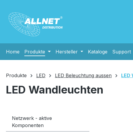
m Hauptinhalt springen
Zur Suche springen
Zur Hauptnavigation springen
Home
Produkte
Hersteller
Kataloge
Support
Produkte
LED
LED Beleuchtung aussen
LED 
LED Wandleuchten
Netzwerk - aktive
Komponenten