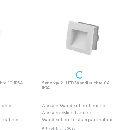
Loading...
hte 10 IP54
Synergy 21 LED Wandleuchte 04
IP65
uchte
Aussen Wandeinbau-Leuchte
Ausschließlich für den
Wandeinbau Leistungsaufnahme:
er/grau
1,5Watt Rahmenfarbe: hellgrau
Artikel-Nr.:
150035