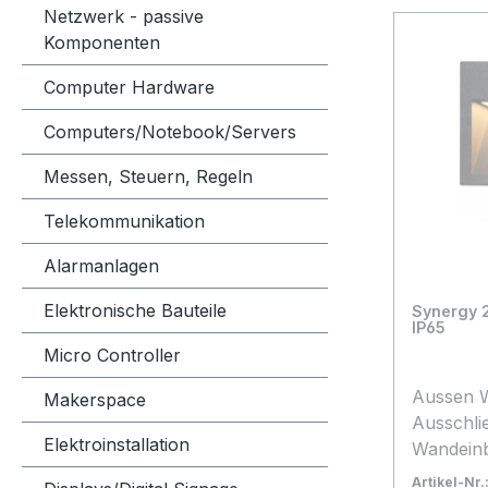
Netzwerk - passive
Komponenten
Computer Hardware
Computers/Notebook/Servers
Messen, Steuern, Regeln
Telekommunikation
Alarmanlagen
Elektronische Bauteile
Synergy 
IP65
Micro Controller
Aussen 
Makerspace
Ausschlie
Elektroinstallation
Wandeinbau Leistungs
3Watt Ra
Artikel-Nr.