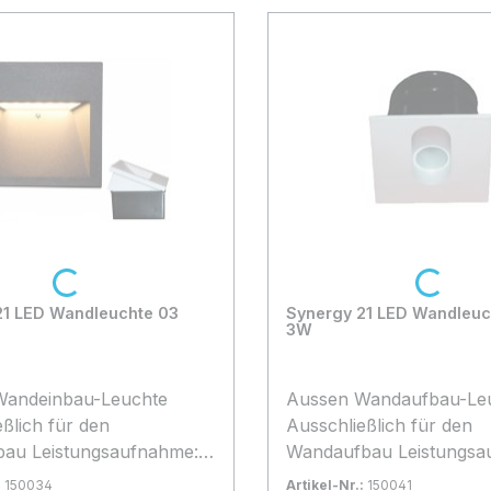
Loading...
Loading...
21 LED Wandleuchte 03
Synergy 21 LED Wandleuc
3W
Wandeinbau-Leuchte
Aussen Wandaufbau-Le
ßlich für den
Ausschließlich für den
aufnahme:
Wandaufbau Leistungsaufnahme:
hmenfarbe: grau LED:
3Watt Rahmenfarbe: silb
:
150034
Artikel-Nr.:
150041