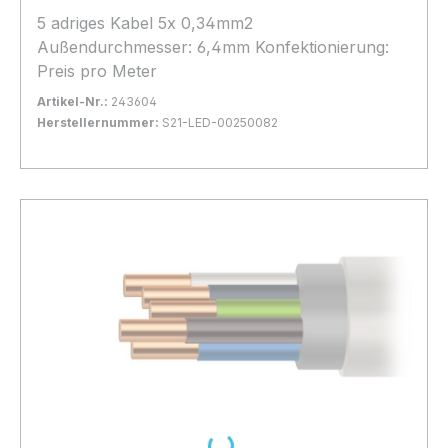
5 adriges Kabel 5x 0,34mm2
Außendurchmesser: 6,4mm Konfektionierung:
Preis pro Meter
Artikel-Nr.:
243604
Herstellernummer:
S21-LED-00250082
Bestand:
Nicht Lagernd
0x
In den Warenkorb