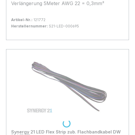
Verlängerung 5Meter AWG 22 = 0,3mm²
Artikel-Nr.:
121772
Herstellernummer:
S21-LED-000695
Bestand:
Nicht Lagernd
0x
In den Warenkorb
Loading...
Synergy 21 LED Flex Strip zub. Flachbandkabel DW