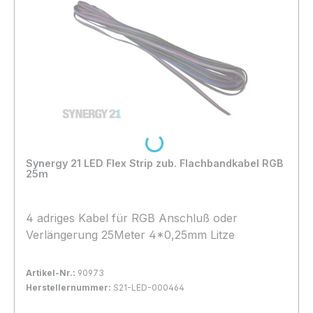
Loading...
Synergy 21 LED Flex Strip zub. Flachbandkabel RGB
25m
4 adriges Kabel für RGB Anschluß oder
Verlängerung 25Meter 4*0,25mm Litze
Artikel-Nr.:
90973
Herstellernummer:
S21-LED-000464
Bestand:
Sofort verfügbar, Lieferzeit: 1-2 Tage
17x