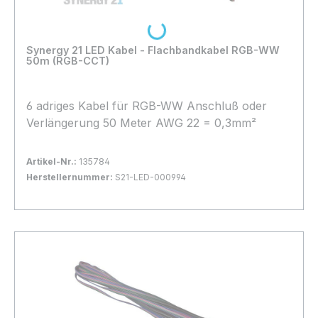
Loading...
Synergy 21 LED Kabel - Flachbandkabel RGB-WW
50m (RGB-CCT)
6 adriges Kabel für RGB-WW Anschluß oder
Verlängerung 50 Meter AWG 22 = 0,3mm²
Artikel-Nr.:
135784
Herstellernummer:
S21-LED-000994
Bestand:
Sofort verfügbar, Lieferzeit: 1-2 Tage
15x
In den Warenkorb