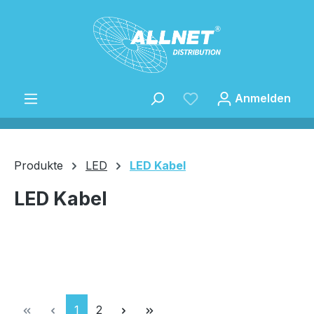
Zum Hauptinhalt springen
Anmelden
Produkte
LED
LED Kabel
LED Kabel
Speichern
Seite
Seite
1
2