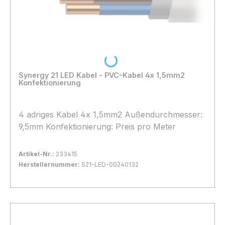
Loading...
Synergy 21 LED Kabel - PVC-Kabel 4x 1,5mm2
Konfektionierung
4 adriges Kabel 4x 1,5mm2 Außendurchmesser:
9,5mm Konfektionierung: Preis pro Meter
Artikel-Nr.:
233415
Herstellernummer:
S21-LED-00240132
Bestand:
Nicht Lagernd
0x
In den Warenkorb