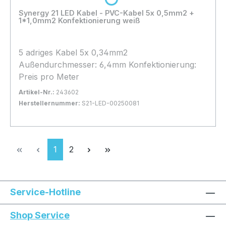
Loading...
Synergy 21 LED Kabel - PVC-Kabel 5x 0,5mm2 +
1*1,0mm2 Konfektionierung weiß
5 adriges Kabel 5x 0,34mm2
Außendurchmesser: 6,4mm Konfektionierung:
Preis pro Meter
Artikel-Nr.:
243602
Herstellernummer:
S21-LED-00250081
Bestand:
Nicht Lagernd
0x
In den Warenkorb
Seite
Seite
1
2
Service-Hotline
Shop Service