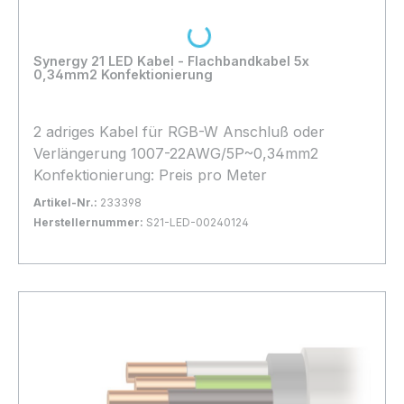
Loading...
Synergy 21 LED Kabel - Flachbandkabel 5x
0,34mm2 Konfektionierung
2 adriges Kabel für RGB-W Anschluß oder
Verlängerung 1007-22AWG/5P~0,34mm2
Konfektionierung: Preis pro Meter
Artikel-Nr.:
233398
Herstellernummer:
S21-LED-00240124
Bestand:
Nicht Lagernd
0x
In den Warenkorb