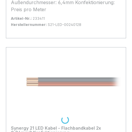
Außendurchmesser: 6,4mm Konfektionierung:
Preis pro Meter
Artikel-Nr.:
233411
Herstellernummer:
S21-LED-00240128
Bestand:
Nicht Lagernd
0x
In den Warenkorb
Loading...
Synergy 21 LED Kabel - Flachbandkabel 2x