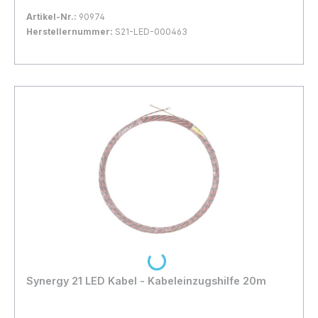
Artikel-Nr.:
90974
Herstellernummer:
S21-LED-000463
Bestand:
Sofort verfügbar, Lieferzeit: 1-2 Tage
28x
In den Warenkorb
Loading...
Synergy 21 LED Kabel - Kabeleinzugshilfe 20m