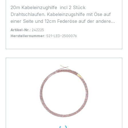
20m Kabeleinzughilfe incl 2 Stück
Drahtschlaufen. Kabeleinzugshilfe mit Öse auf
einer Seite und 12cm Federöse auf der anderen
Seite
Artikel-Nr.:
242225
Herstellernummer:
S21-LED-2500076
Bestand:
Sofort verfügbar, Lieferzeit: 1-2 Tage
99x
In den Warenkorb