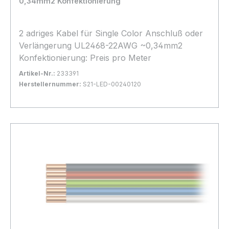
0,34mm2 Konfektionierung
2 adriges Kabel für Single Color Anschluß oder
Verlängerung UL2468-22AWG ~0,34mm2
Konfektionierung: Preis pro Meter
Artikel-Nr.:
233391
Herstellernummer:
S21-LED-00240120
Bestand:
Nicht Lagernd
0x
In den Warenkorb