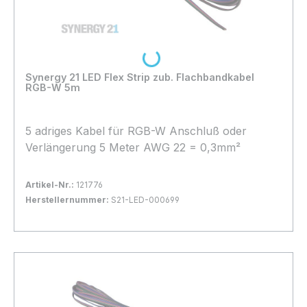
Loading...
Synergy 21 LED Flex Strip zub. Flachbandkabel
RGB-W 5m
5 adriges Kabel für RGB-W Anschluß oder
Verlängerung 5 Meter AWG 22 = 0,3mm²
Artikel-Nr.:
121776
Herstellernummer:
S21-LED-000699
Bestand:
Sofort verfügbar, Lieferzeit: 1-2 Tage
17x
In den Warenkorb