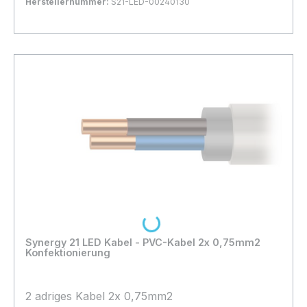
Herstellernummer:
S21-LED-00240130
Bestand:
Nicht Lagernd
0x
In den Warenkorb
Loading...
Synergy 21 LED Kabel - PVC-Kabel 2x 0,75mm2
Konfektionierung
2 adriges Kabel 2x 0,75mm2