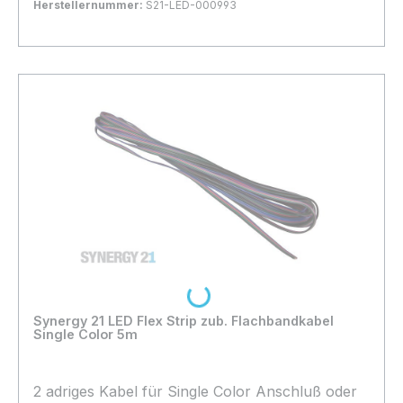
Herstellernummer:
S21-LED-000993
Bestand:
Sofort verfügbar, Lieferzeit: 1-2 Tage
13x
In den Warenkorb
Loading...
Synergy 21 LED Flex Strip zub. Flachbandkabel
Single Color 5m
2 adriges Kabel für Single Color Anschluß oder