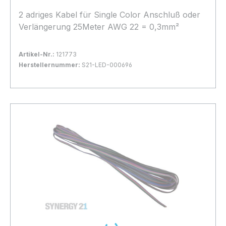
2 adriges Kabel für Single Color Anschluß oder
Verlängerung 25Meter AWG 22 = 0,3mm²
Artikel-Nr.:
121773
Herstellernummer:
S21-LED-000696
Bestand:
Nicht Lagernd
0x
In den Warenkorb