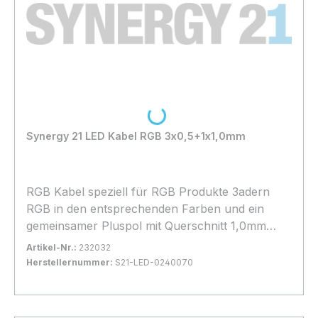
Loading...
Synergy 21 LED Kabel RGB 3x0,5+1x1,0mm
RGB Kabel speziell für RGB Produkte 3adern
RGB in den entsprechenden Farben und ein
gemeinsamer Pluspol mit Querschnitt 1,0mm
Außendurchmesser 5,1mm Außen Farbe
Artikel-Nr.:
232032
schwarz Preis pro Meter, wird nach
Herstellernummer:
S21-LED-0240070
Kundenwunsch pro Meter abgelängt.
Bestand:
Nicht Lagernd
0x
In den Warenkorb