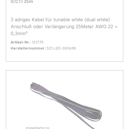
(CCT) 25m
3 adriges Kabel für tunable white (dual white)
Anschluß oder Verlängerung 25Meter AWG 22 =
0,3mm²
Artikel-Nr.:
121775
Herstellernummer:
S21-LED-000698
Bestand:
Nicht Lagernd
0x
In den Warenkorb