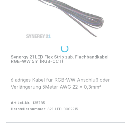
Loading...
Synergy 21 LED Flex Strip zub. Flachbandkabel
RGB-WW 5m (RGB-CCT)
6 adriges Kabel für RGB-WW Anschluß oder
Verlängerung 5Meter AWG 22 = 0,3mm²
Artikel-Nr.:
135785
Herstellernummer:
S21-LED-0009915
Bestand:
Sofort verfügbar, Lieferzeit: 1-2 Tage
31x
In den Warenkorb