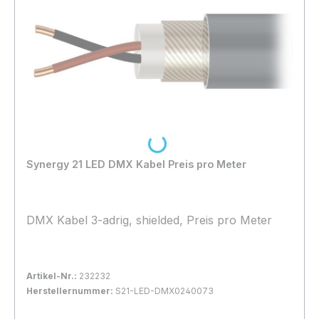
Loading...
Synergy 21 LED DMX Kabel Preis pro Meter
DMX Kabel 3-adrig, shielded, Preis pro Meter
Artikel-Nr.:
232232
Herstellernummer:
S21-LED-DMX0240073
Bestand:
Nicht Lagernd
0x