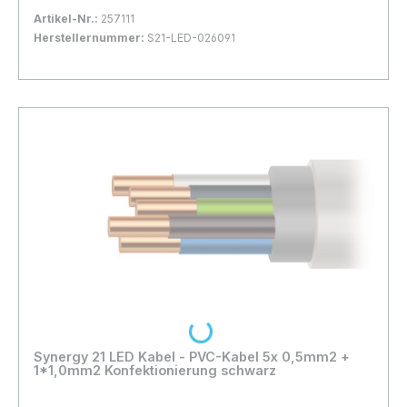
Artikel-Nr.:
257111
Herstellernummer:
S21-LED-026091
Bestand:
Sofort verfügbar, Lieferzeit: 1-2 Tage
20x
In den Warenkorb
Loading...
Synergy 21 LED Kabel - PVC-Kabel 5x 0,5mm2 +
1*1,0mm2 Konfektionierung schwarz