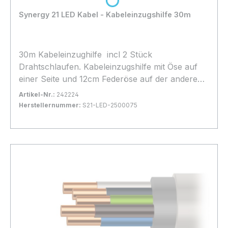
Loading...
Synergy 21 LED Kabel - Kabeleinzugshilfe 30m
30m Kabeleinzughilfe incl 2 Stück
Drahtschlaufen. Kabeleinzugshilfe mit Öse auf
einer Seite und 12cm Federöse auf der anderen
Seite
Artikel-Nr.:
242224
Herstellernummer:
S21-LED-2500075
Bestand:
Sofort verfügbar, Lieferzeit: 1-2 Tage
100+
In den Warenkorb