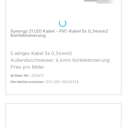
Loading...
Synergy 21 LED Kabel - PVC-Kabel 5x 0,34mm2
Konfektionierung
5 adriges Kabel 5x 0,34mm2
Außendurchmesser: 6,4mm Konfektionierung:
Preis pro Meter
Artikel-Nr.:
233417
Herstellernummer:
S21-LED-00240133
Bestand:
Nicht Lagernd
0x
In den Warenkorb