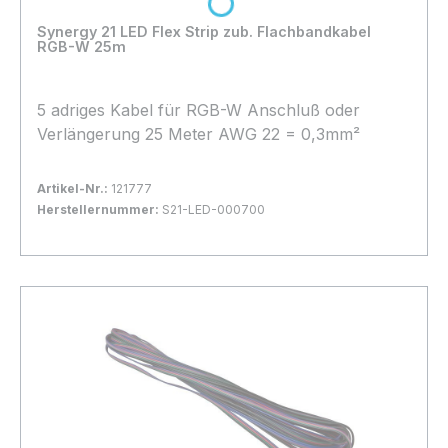
Loading...
Synergy 21 LED Flex Strip zub. Flachbandkabel
RGB-W 25m
5 adriges Kabel für RGB-W Anschluß oder
Verlängerung 25 Meter AWG 22 = 0,3mm²
Artikel-Nr.:
121777
Herstellernummer:
S21-LED-000700
Bestand:
Nicht Lagernd
0x
In den Warenkorb