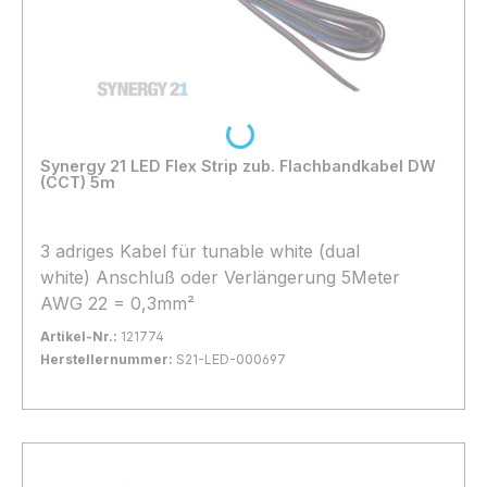
Loading...
Synergy 21 LED Flex Strip zub. Flachbandkabel DW
(CCT) 5m
3 adriges Kabel für tunable white (dual
white) Anschluß oder Verlängerung 5Meter
AWG 22 = 0,3mm²
Artikel-Nr.:
121774
Herstellernummer:
S21-LED-000697
Bestand:
Nicht Lagernd
0x
In den Warenkorb