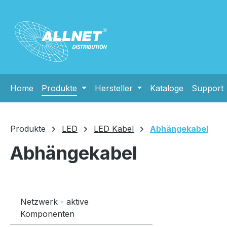
m Hauptinhalt springen
Zur Suche springen
Zur Hauptnavigation springen
Home
Produkte
Hersteller
Kataloge
Support
Produkte
LED
LED Kabel
Abhängekabel
Abhängekabel
Netzwerk - aktive
Komponenten