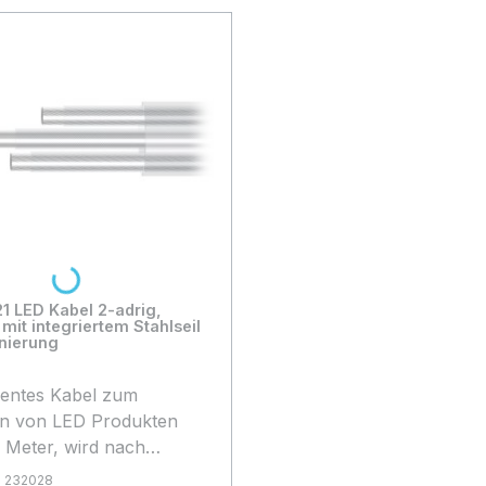
Loading...
1 LED Kabel 2-adrig,
it integriertem Stahlseil
nierung
entes Kabel zum
n von LED Produkten
o Meter, wird nach
usch pro Meter
:
232028