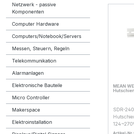
Netzwerk - passive
Komponenten
Computer Hardware
Computers/Notebook/Servers
Messen, Steuern, Regeln
Telekommunikation
Alarmanlagen
Elektronische Bauteile
MEAN WELL 
Hutschie
Micro Controller
SDR-240-
Makerspace
Hutschie
Elektroinstallation
124~270
DC (48~
Artikel-Nr.