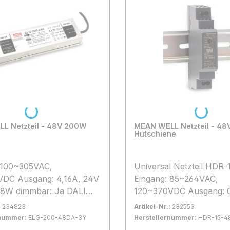
gen darf grundsätzlich
und Anlagen darf grunds
ualifizierten
nur von qualifizierten
sonal vorgenommen
Fachpersonal vorgeno
werden!
Loading...
Loading...
L Netzteil - 48V 200W
MEAN WELL Netzteil - 48V 1
Hutschiene
 100~305VAC,
Universal Netzteil HDR-
VDC Ausgang: 4,16A, 24V
Eingang: 85~264VAC,
68W dimmbar: Ja DALI
120~370VDC Ausgang: 0
temperatur: -40°C bis
48V DC, 15,4W
:
234823
Artikel-Nr.:
232553
xBxH 244*71*37,5mm
Betriebstemperatur: -30
rnummer:
ELG-200-48DA-3Y
Herstellernummer:
HDR-15-4
ennzeichen: MM genaue
+70°C LxBxH: 17,5*90
rfügbar, Lieferzeit: 1-2 Tage
Bestand:
Sofort verfügbar, Lieferzeit:
6x