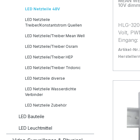
MEAN WELL N
10V dimm
LED Netzteile 48V
LED Netzteile
HLG-320H-48B d
Treiber/Konstantstrom Quellen
Volt, PW
LED Netzteile/Treiber Mean Well
Eingang:
LED Netzteile/Treiber Osram
Ausgang:
Artikel-Nr.
Watt Bet
Herstelle
LED Netzteile/Treiber HEP
+70°C L
Bestand:
Sofort ve
14
LED Netzteile/Treiber Tridonic
Schutzke
In den
meanwell
LED Netzteile diverse
LED Netzteile Wasserdichte
Verbinder
LED Netzteile Zubehör
LED Bauteile
LED Leuchtmittel