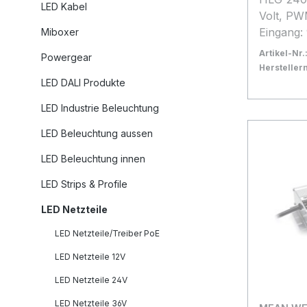
LED Kabel
Volt, PW
Eingang:
Miboxer
Ausgang:
Artikel-Nr.
Powergear
Betriebs
Herstelle
+70°C L
Bestand:
Sofort ve
11
LED DALI Produkte
Schutzke
In den
LED Industrie Beleuchtung
meanwell
LED Beleuchtung aussen
LED Beleuchtung innen
LED Strips & Profile
LED Netzteile
LED Netzteile/Treiber PoE
LED Netzteile 12V
LED Netzteile 24V
LED Netzteile 36V