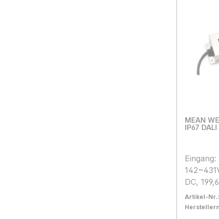
und Anla
nur von q
Fachper
werden!
MEAN WEL
IP67 DALI
Eingang:
142~431
DC, 199,
Betriebs
Artikel-Nr.
+90°C L
Herstelle
Schutzk
Bestand:
Sofort ve
2x