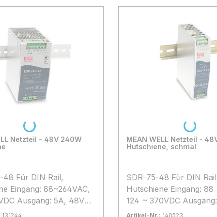
Loading...
Loading...
Netzteil - 48V 240W
MEAN WELL Netzteil - 48V 7
ne
Hutschiene, schmal
48 Für DIN Rail,
SDR-75-48 Für DIN Rail
ne Eingang: 88~264VAC,
Hutschiene Eingang: 88
VDC Ausgang: 5A, 48V
124 ~ 370VDC Ausgang:
55V)
DC , 75 Watt, einstellbar
:
131244
Artikel-Nr.:
140523