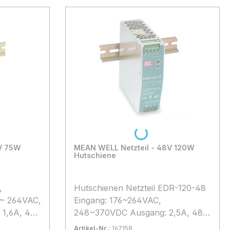
Loading...
5W
MEAN WELL Netzteil - 48V 120W
Hutschiene
,
Hutschienen Netzteil EDR-120-48
 ~ 264VAC,
Eingang: 176~264VAC,
 1,6A, 48V
248~370VDC Ausgang: 2,5A, 48V
 ca. von
DC (48~55V) Betriebstemperatur:
Artikel-Nr.:
167158