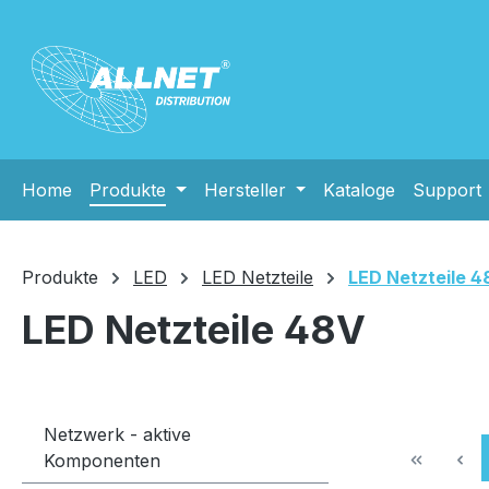
m Hauptinhalt springen
Zur Suche springen
Zur Hauptnavigation springen
Home
Produkte
Hersteller
Kataloge
Support
Produkte
LED
LED Netzteile
LED Netzteile 4
LED Netzteile 48V
Netzwerk - aktive
Komponenten