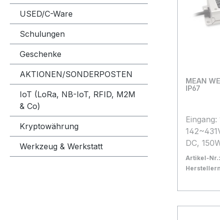
USED/C-Ware
Schulungen
Geschenke
AKTIONEN/SONDERPOSTEN
MEAN WEL
IP67
IoT (LoRa, NB-IoT, RFID, M2M
& Co)
Eingang:
Kryptowährung
142~431V
DC, 150W
Werkzeug & Werkstatt
Betriebs
Artikel-Nr.
+90°C L
Herstelle
Schutzk
Bestand:
Sofort ve
7x
technisch
In den
Datenbla
Anschluss