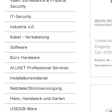
Video Surveillance & Physical
Security
IT-Security
MEAN WELL 
Hutschie
Industrie 4.0
Kabel - Verkabelung
Universa
Eingang:
Software
120~370V
Büro Hardware
92,2W Be
Artikel-Nr.
bis +70
Herstelle
ALLNET Professional Services
Anschlu
Bestand:
Nicht La
0x
weitere D
In den
Installationsmaterial
entnehmen Der Ans
Netzteile/Stromversorgung
Elektris
darf gru
Heim, Handwerk und Garten
qualifizi
vorgeno
USED/B-Ware