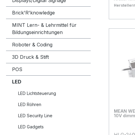
Displays/Digital Signage
Umgebung
Herstelle
+70°C L
Bestand:
Sofort ve
58
Brick'R'knowledge
Schutzke
In den
MINT Lern- & Lehrmittel für
meanwell
Bildungseinrichtungen
dem Date
Roboter & Coding
3D Druck & Stift
POS
LED
LED Lichtsteuerung
LED Röhren
MEAN WELL N
LED Security Line
10V dimm
LED Gadgets
HLG-240H-48B d