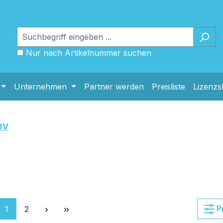
Nur nach Artikelnummer suchen
Unternehmen
Partner werden
Preisliste
Lizenz
8V
Seite
Seite
P
1
2