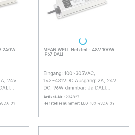
Loading...
8V 240W
MEAN WELL Netzteil - 48V 100W
IP67 DALI
Eingang: 100~305VAC,
5A, 24V
142~431VDC Ausgang: 2A, 24V
DALI
DC, 96W dimmbar: Ja DALI
°C bis
Betriebstemperatur: -40°C bis
Artikel-Nr.:
234827
37,5mm
+90°C LxBxH 199*63*35.5mm
48DA-3Y
Herstellernummer:
ELG-100-48DA-3Y
ue
Schutzkennzeichen: MM genaue
 1-2 Tage
Bestand:
Sofort verfügbar, Lieferzeit: 1-2 Tage
16x
 dem
technische Details bitte dem
In den Warenkorb
Der
Datenblatt entnehmen. Der
auteile
Anschluss Elektrischer Bauteile