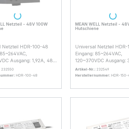
Loading...
Loading...
Netzteil - 48V 100W
MEAN WELL Netzteil - 48V 15
ne
Hutschiene
l Netzteil HDR-100-48
Universal Netzteil HDR
 85~264VAC,
Eingang: 85~264VAC,
DC Ausgang: 1,92A, 48V,
120~370VDC Ausgang: 3
triebstemperatur: -30°C
153,6W Betriebstemperat
:
232550
Artikel-Nr.:
232549
°C LxBxH: 70*90*54,5mm
bis +70°C LxBxH:
rnummer:
HDR-100-48
Herstellernummer:
HDR-150-
ss über Schraubklemmen
105*90*54,5mm Anschl
gernd
Bestand:
Sofort verfügbar, Lieferzeit:
94x
etails bitte dem Datenblatt
Schraubklemmen weitere
 Warenkorb
In den Warenkorb
chluss
bitte dem Datenblatt en
cher Bauteile und Anlagen
Der Anschluss Elektrisc
ndsätzlich nur von
Bauteile und Anlagen da
erten Fachpersonal
grundsätzlich nur von
mmen werden!
qualifizierten Fachperso