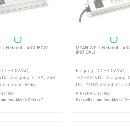
vorgenommen werden!
Loading...
Loading...
L Netzteil - 48V 150W
MEAN WELL Netzteil - 4
IP67 DALI
 100~305VAC,
Eingang: 100~305VAC,
DC Ausgang: 3,13A, 24V
142~431VDC Ausgang: 
 dimmbar: Nein
DC, 240W dimmbar: Ja 
temperatur: -40°C bis
Betriebstemperatur: -40
:
234824
Artikel-Nr.:
234820
xBxH 219*63*35,5mm
+90°C LxBxH 244*71*
rnummer:
ELG-150-48-3Y
Herstellernummer:
ELG-240-
ennzeichen: MM genaue
Schutzkennzeichen: MM gena
rfügbar, Lieferzeit: 1-2 Tage
Bestand:
Sofort verfügbar, Lieferzeit:
13x
e Details bitte dem
technische Details bitte
 Warenkorb
In den Warenkorb
tt entnehmen. Der
Datenblatt entnehmen. 
 Elektrischer Bauteile
Anschluss Elektrischer B