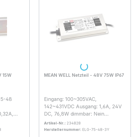
ätzlich
und Anlagen darf grundsätzlich
nur von qualifizierten
mmen
Fachpersonal vorgenommen
werden!
Loading...
5W
MEAN WELL Netzteil - 48V 75W IP67
15-48
Eingang: 100~305VAC,
142~431VDC Ausgang: 1,6A, 24V
,32A,
DC, 76,8W dimmbar: Nein
Betriebstemperatur: -40°C bis
Artikel-Nr.:
234828
°C bis
+85°C LxBxH 180*63*35.5mm
8
Herstellernummer:
ELG-75-48-3Y
*54,5mm
Schutzkennzeichen: MM genaue
 1-2 Tage
Bestand:
Sofort verfügbar, Lieferzeit: 1-2 Tage
12x