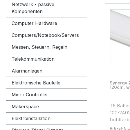
Netzwerk - passive
Komponenten
Computer Hardware
Computers/Notebook/Servers
Messen, Steuern, Regeln
Telekommunikation
Alarmanlagen
Elektronische Bauteile
Synergy 2
120cm, w
Micro Controller
T5 Batten L
Makerspace
100-240V
Elektroinstallation
Lichtfar
3000k Ab
Artikel-Nr.