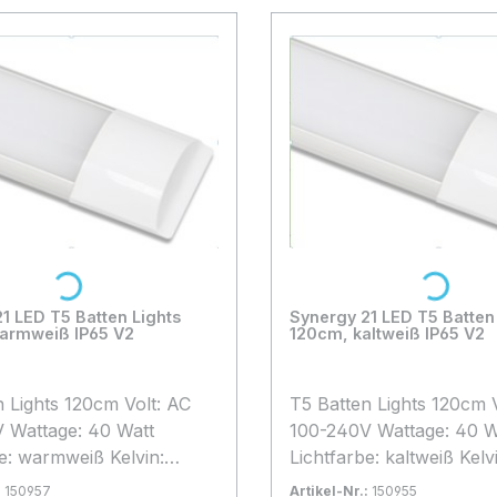
Loading...
Loading...
1 LED T5 Batten Lights
Synergy 21 LED T5 Batten
armweiß IP65 V2
120cm, kaltweiß IP65 V2
ights 120cm Volt: AC
T5 Batten Lights 120cm Volt: AC
 Wattage: 40 Watt
100-240V Wattage: 40 W
be: warmweiß Kelvin:
Lichtfarbe: kaltweiß Kel
strahlwinkel: 120°
Abstrahlwinkel: 120° Lu
:
150957
Artikel-Nr.:
150955