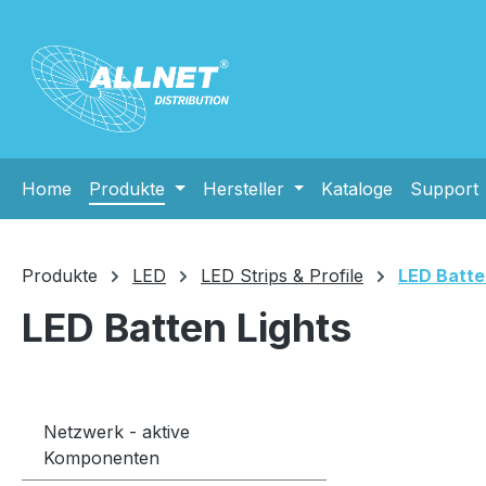
m Hauptinhalt springen
Zur Suche springen
Zur Hauptnavigation springen
Home
Produkte
Hersteller
Kataloge
Support
Produkte
LED
LED Strips & Profile
LED Batte
LED Batten Lights
Netzwerk - aktive
Komponenten