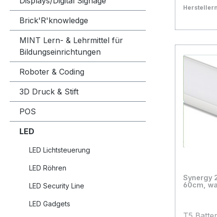
Displays/Digital Signage
Lumen: 
Herstelle
Arbeitst
Bestand:
Sofort ve
50
Brick'R'knowledge
CRI: >80
In den
MINT Lern- & Lehrmittel für
Länge: 1
DHL Versa
Bildungseinrichtungen
Höhe: 28
offenes 
Roboter & Coding
1,6m Energieeffizienzklasse: A+
kWh/100
3D Druck & Stift
POS
LED
LED Lichtsteuerung
LED Röhren
Synergy 2
60cm, wa
LED Security Line
LED Gadgets
T5 Batten Li