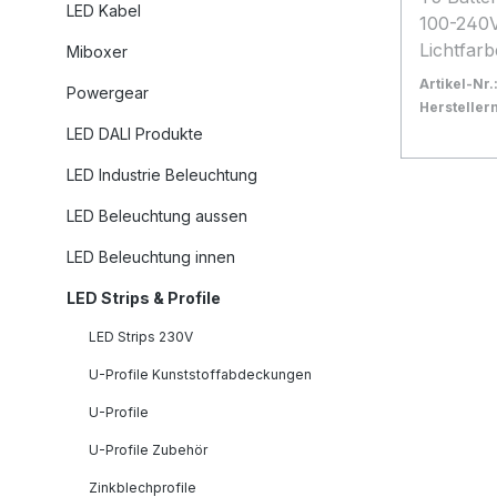
LED Kabel
100-240V
Lichtfar
Miboxer
3000k Ab
Artikel-Nr.
Powergear
Lumen: 1
Herstelle
Arbeitst
Bestand:
Sofort ve
10
LED DALI Produkte
CRI: >80
In den
LED Industrie Beleuchtung
Länge: 6
Höhe: 28
LED Beleuchtung aussen
offenes 
LED Beleuchtung innen
1,6m Energieeffizienzklasse: A+
kWh/100
LED Strips & Profile
LED Strips 230V
U-Profile Kunststoffabdeckungen
U-Profile
U-Profile Zubehör
Zinkblechprofile