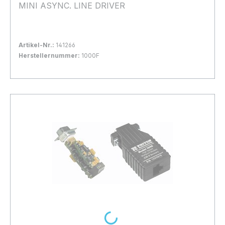
MINI ASYNC. LINE DRIVER
Artikel-Nr.:
141266
Herstellernummer:
1000F
Bestand:
Nicht Lagernd
0x
In den Warenkorb