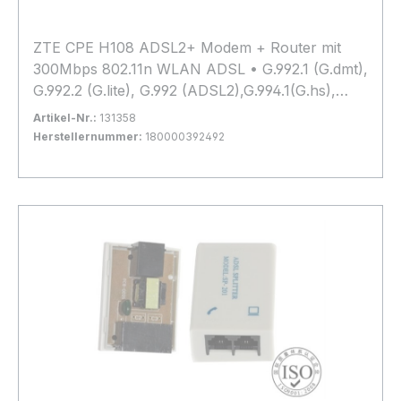
ZTE CPE H108 ADSL2+ Modem + Router mit
300Mbps 802.11n WLAN ADSL • G.992.1 (G.dmt),
G.992.2 (G.lite), G.992 (ADSL2),G.994.1(G.hs),
G.992.5 (ADSL2+), G.997.1 • Annex A/B/I/J/L/M •
Artikel-Nr.:
131358
ADSL physical connection ATM AAL5 •
Herstellernummer:
180000392492
Supports multiple protocols over AAL5
Bestand:
Sofort verfügbar, Lieferzeit: 1-2 Tage
34x
(RFC2684/1483) Wi-Fi • Frequency: 2.4 GHz •
In den Warenkorb
Max data rate: 300 Mbps • IEEE 802.11b/g/n •
WEP/WPA/WPA2 Security • Up to four
broadcast/hidden SSIDs