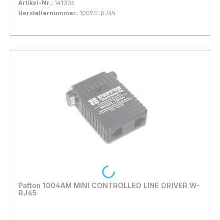
Artikel-Nr.:
141306
Herstellernummer:
1009SFRJ45
Bestand:
Nicht Lagernd
0x
In den Warenkorb
Loading...
Patton 1004AM MINI CONTROLLED LINE DRIVER W-
RJ45