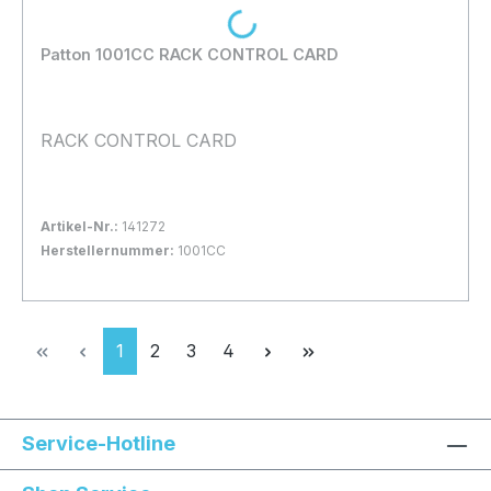
Loading...
Patton 1001CC RACK CONTROL CARD
RACK CONTROL CARD
Artikel-Nr.:
141272
Herstellernummer:
1001CC
Bestand:
Nicht Lagernd
0x
In den Warenkorb
Seite
Seite
Seite
Seite
1
2
3
4
Service-Hotline