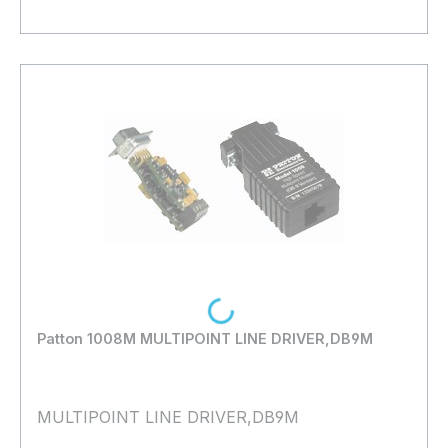
Bestand:
Nicht Lagernd
0x
In den Warenkorb
Loading...
Patton 1008M MULTIPOINT LINE DRIVER,DB9M
MULTIPOINT LINE DRIVER,DB9M