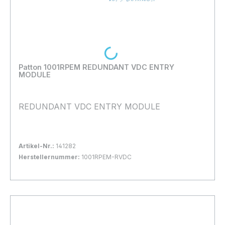
Loading...
Patton 1001RPEM REDUNDANT VDC ENTRY
MODULE
REDUNDANT VDC ENTRY MODULE
Artikel-Nr.:
141282
Herstellernummer:
1001RPEM-RVDC
Bestand:
Nicht Lagernd
0x
In den Warenkorb