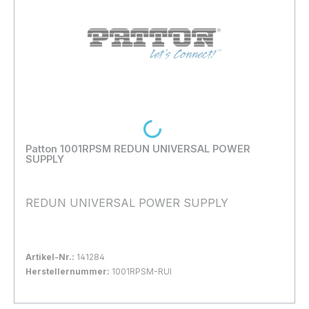
Loading...
Patton 1001RPSM REDUN UNIVERSAL POWER
SUPPLY
REDUN UNIVERSAL POWER SUPPLY
Artikel-Nr.:
141284
Herstellernummer:
1001RPSM-RUI
Bestand:
Nicht Lagernd
0x
In den Warenkorb