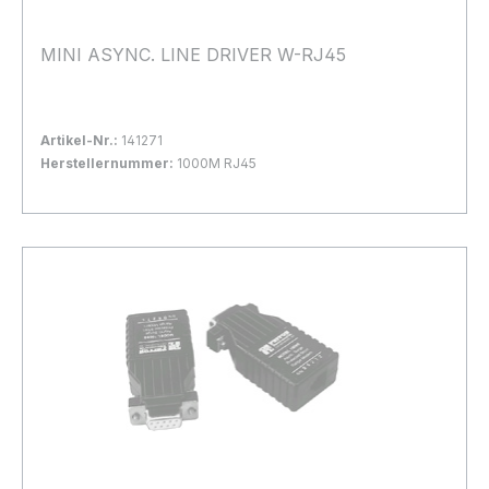
MINI ASYNC. LINE DRIVER W-RJ45
Artikel-Nr.:
141271
Herstellernummer:
1000M RJ45
Bestand:
Nicht Lagernd
0x
In den Warenkorb