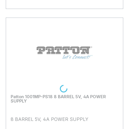
Bestand:
Nicht Lagernd
0x
In den Warenkorb
Loading...
Patton 1001MP-PS18 8 BARREL 5V, 4A POWER
SUPPLY
8 BARREL 5V, 4A POWER SUPPLY