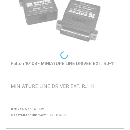
Loading...
Patton 1010BF MINIATURE LINE DRIVER EXT. RJ-11
MINIATURE LINE DRIVER EXT. RJ-11
Artikel-Nr.:
141309
Herstellernummer:
1010BFRJ11
Bestand:
Nicht Lagernd
0x
In den Warenkorb