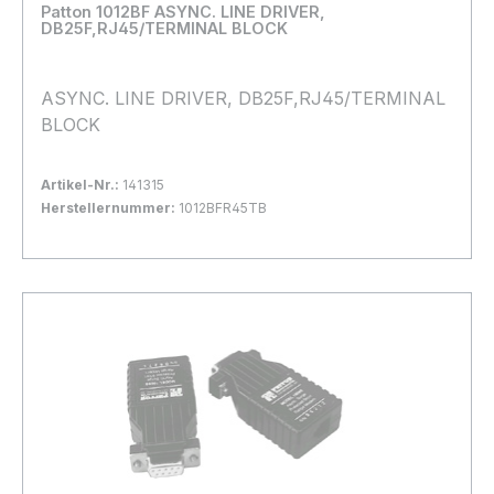
Loading...
Patton 1012BF ASYNC. LINE DRIVER,
DB25F,RJ45/TERMINAL BLOCK
ASYNC. LINE DRIVER, DB25F,RJ45/TERMINAL
BLOCK
Artikel-Nr.:
141315
Herstellernummer:
1012BFR45TB
Bestand:
Nicht Lagernd
0x
In den Warenkorb