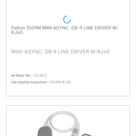
Loading...
Patton 1009M MINI ASYNC. DB-9 LINE DRIVER W-
RJ45
MINI ASYNC. DB-9 LINE DRIVER W-RJ45
Artikel-Nr.:
141303
Herstellernummer:
1009M RJ45
Bestand:
Nicht Lagernd
0x
In den Warenkorb