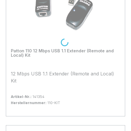
Loading...
Patton 110 12 Mbps USB 1.1 Extender (Remote and
Local) Kit
12 Mbps USB 1.1 Extender (Remote and Local)
Kit
Artikel-Nr.:
141354
Herstellernummer:
110-KIT
Bestand:
Nicht Lagernd
0x
In den Warenkorb