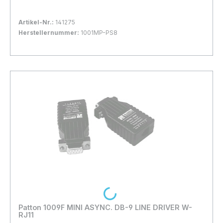
Artikel-Nr.:
141275
Herstellernummer:
1001MP-PS8
Bestand:
Nicht Lagernd
0x
In den Warenkorb
Loading...
Patton 1009F MINI ASYNC. DB-9 LINE DRIVER W-
RJ11