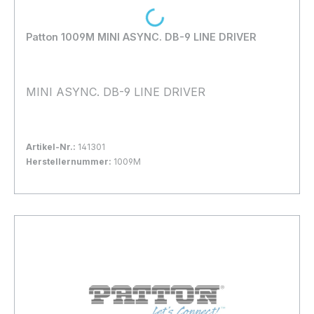
Loading...
Patton 1009M MINI ASYNC. DB-9 LINE DRIVER
MINI ASYNC. DB-9 LINE DRIVER
Artikel-Nr.:
141301
Herstellernummer:
1009M
Bestand:
Nicht Lagernd
0x
In den Warenkorb