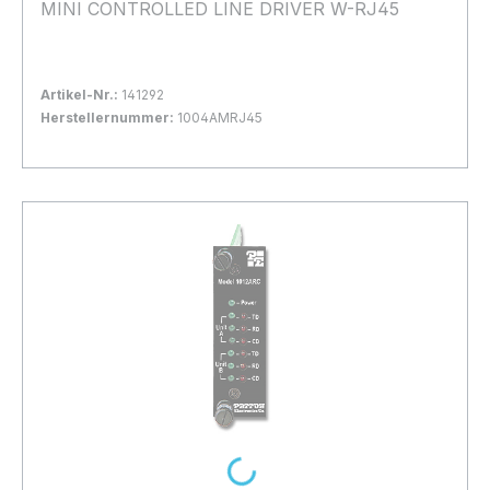
MINI CONTROLLED LINE DRIVER W-RJ45
Artikel-Nr.:
141292
Herstellernummer:
1004AMRJ45
Bestand:
Nicht Lagernd
0x
In den Warenkorb