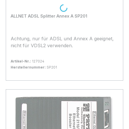
Loading...
ALLNET ADSL Splitter Annex A SP201
Achtung, nur für ADSL und Annex A geeignet,
nicht für VDSL2 verwenden.
Artikel-Nr.:
127024
Herstellernummer:
SP201
Bestand:
Nicht Lagernd
0x
In den Warenkorb