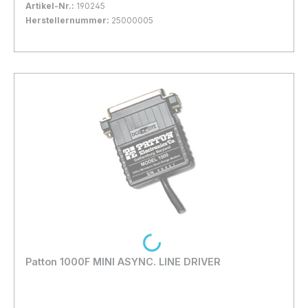
Artikel-Nr.:
190245
Herstellernummer:
25000005
Bestand:
Nicht Lagernd
0x
In den Warenkorb
Loading...
Patton 1000F MINI ASYNC. LINE DRIVER