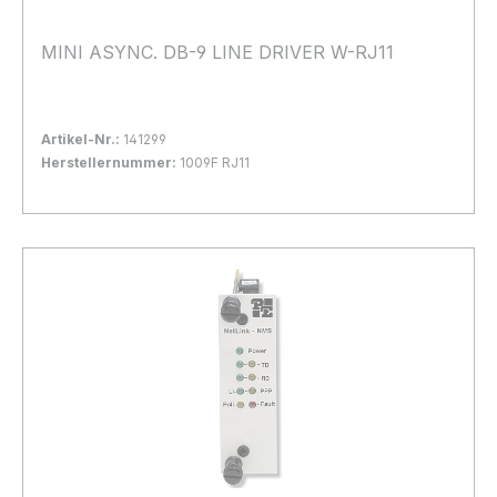
MINI ASYNC. DB-9 LINE DRIVER W-RJ11
Artikel-Nr.:
141299
Herstellernummer:
1009F RJ11
Bestand:
Nicht Lagernd
0x
In den Warenkorb