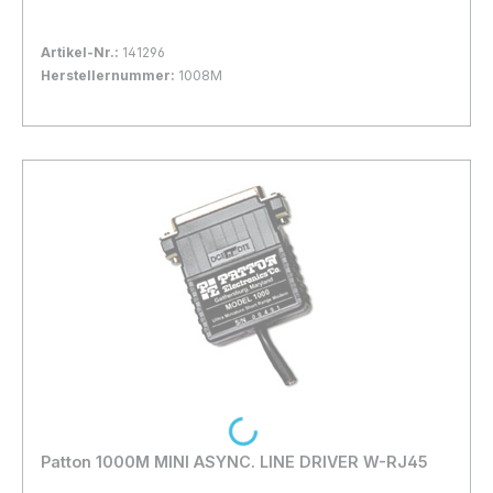
Artikel-Nr.:
141296
Herstellernummer:
1008M
Bestand:
Nicht Lagernd
0x
In den Warenkorb
Loading...
Patton 1000M MINI ASYNC. LINE DRIVER W-RJ45