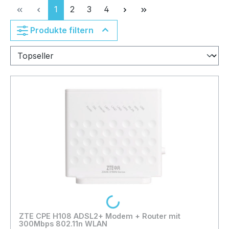
Seite
Seite
Seite
Seite
1
2
3
4
Produkte filtern
Loading...
ZTE CPE H108 ADSL2+ Modem + Router mit
300Mbps 802.11n WLAN