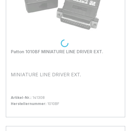
Loading...
Patton 1010BF MINIATURE LINE DRIVER EXT.
MINIATURE LINE DRIVER EXT.
Artikel-Nr.:
141308
Herstellernummer:
1010BF
Bestand:
Nicht Lagernd
0x
In den Warenkorb