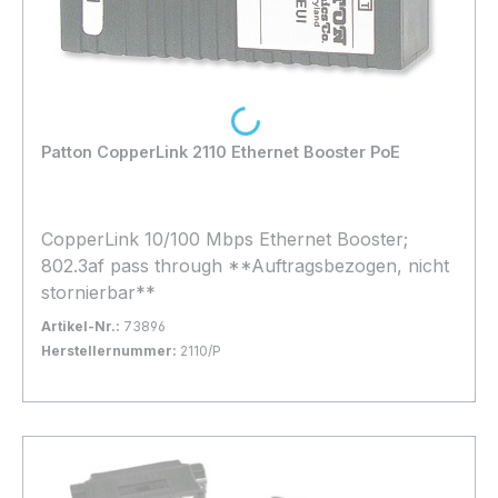
Loading...
Patton CopperLink 2110 Ethernet Booster PoE
CopperLink 10/100 Mbps Ethernet Booster;
802.3af pass through **Auftragsbezogen, nicht
stornierbar**
Artikel-Nr.:
73896
Herstellernummer:
2110/P
Bestand:
Nicht Lagernd
0x
In den Warenkorb