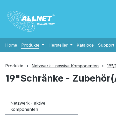
m Hauptinhalt springen
Zur Suche springen
Zur Hauptnavigation springen
Home
Produkte
Hersteller
Kataloge
Support
Produkte
Netzwerk - passive Komponenten
19"/
19"Schränke - Zubehör
Netzwerk - aktive
Komponenten