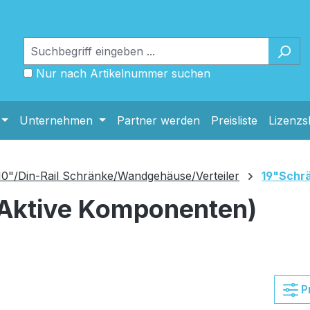
Nur nach Artikelnummer suchen
Unternehmen
Partner werden
Preisliste
Lizenz
10"/Din-Rail Schränke/Wandgehäuse/Verteiler
19"Schr
(Aktive Komponenten)
P