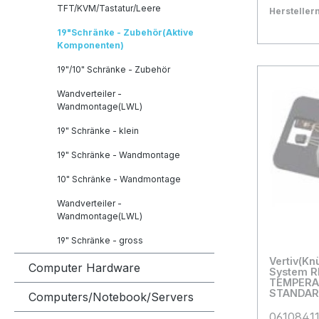
TFT/KVM/Tastatur/Leere
Herstelle
Bestand:
Sofort ve
5x
19"Schränke - Zubehör(Aktive
In den
Komponenten)
19"/10" Schränke - Zubehör
Wandverteiler -
Wandmontage(LWL)
19" Schränke - klein
19" Schränke - Wandmontage
10" Schränke - Wandmontage
Wandverteiler -
Wandmontage(LWL)
19" Schränke - gross
Vertiv(Kn
Computer Hardware
System R
TEMPERA
STANDA
Computers/Notebook/Servers
06108411