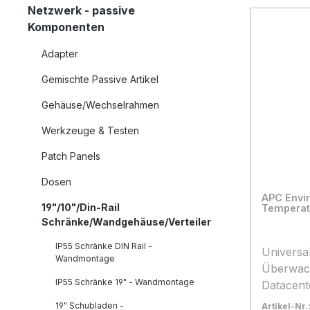
Netzwerk - passive
Komponenten
Adapter
Gemischte Passive Artikel
Gehäuse/Wechselrahmen
Werkzeuge & Testen
Patch Panels
Dosen
APC Envir
19"/10"/Din-Rail
Temperat
Schränke/Wandgehäuse/Verteiler
IP55 Schränke DIN Rail -
Universal
Wandmontage
Überwach
IP55 Schränke 19" - Wandmontage
Datacent
* Auftra
19" Schubladen -
Artikel-Nr.