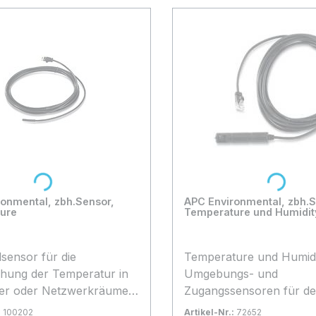
Loading...
Loading...
onmental, zbh.Sensor,
APC Environmental, zbh.S
ure
Temperature und Humidit
sensor für die
Temperature und Humid
ung der Temperatur in
Umgebungs- und
er oder Netzwerkräumen,
Zugangssensoren für de
gsbezogene Bestellung *
mit APC-Lösungen. Inklu
:
100202
Artikel-Nr.:
72652