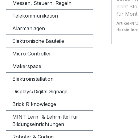
Messen, Steuern, Regeln
nicht Sto
für Monta
Telekommunikation
Einfache 
Artikel-Nr.
Alarmanlagen
– Ein- u
Herstelle
serielle 
Bestand:
Nicht La
0x
Elektronische Bauteile
Unempfin
In den
Störeinfl
Micro Controller
Spannung
Messberei
Makerspace
Genauigk
Elektroinstallation
Displays/Digital Signage
Brick'R'knowledge
MINT Lern- & Lehrmittel für
Bildungseinrichtungen
Roboter & Coding