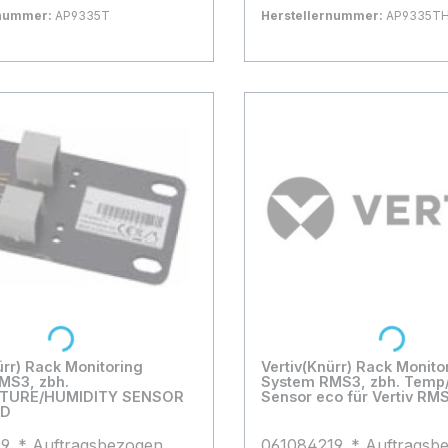
Luftfeuchtigkeitssensor ,*
rnummer:
AP9335T
Herstellernummer:
AP9335T
Auftragsbezogene Beste
rfügbar, Lieferzeit: 1-2 Tage
Bestand:
Voraussichtlich wieder verfü
0x
 Warenkorb
In den Warenkorb
2026-08-30T00:00:00+00:00
Anzahl: 5
Loading...
Loading...
ürr) Rack Monitoring
Vertiv(Knürr) Rack Monito
MS3, zbh.
System RMS3, zbh. Temp/
TURE/HUMIDITY SENSOR
Sensor eco für Vertiv RM
RD
9, * Auftragsbezogen,
061084219, * Auftragsb