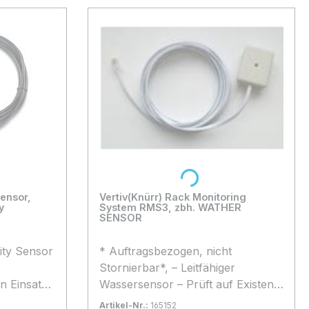
Loading...
ensor,
Vertiv(Knürr) Rack Monitoring
y
System RMS3, zbh. WATHER
SENSOR
ity Sensor
* Auftragsbezogen, nicht
Stornierbar*, – Leitfähiger
n Einsatz
Wassersensor – Prüft auf Existenz
sive:
von Wasser – Betriebsspannung:
Artikel-Nr.:
165152