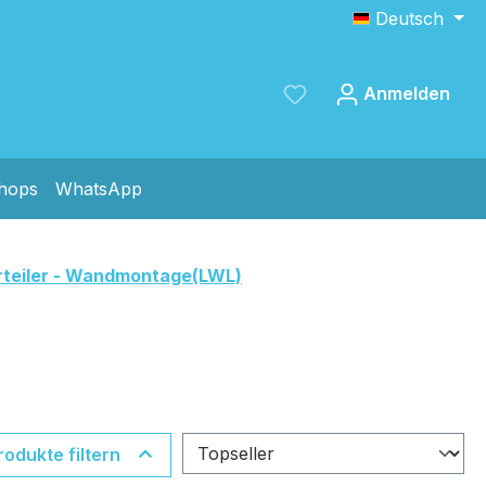
Deutsch
Anmelden
shops
WhatsApp
Speichern
teiler - Wandmontage(LWL)
rodukte filtern