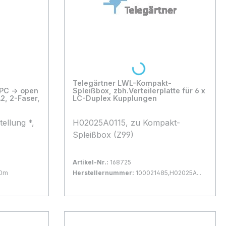
Montagewinkel für 12 x ST
en
Simplex Bohrung, 3 x PG
e Nein
Verschraubungen, 4 x
Befestigungsschrauben zur
Wandmontage, Abmessungen: (B)
x (H) x (T) 190 x 375 x 115
Loading...
Telegärtner LWL-Kompakt-
Spleißbox, zbh.Verteilerplatte für 6 x
LC-Duplex Kupplungen
e Ja
te Ja
ellung *,
H02025A0115, zu Kompakt-
 Nein
Spleißbox (Z99)
 fasrigem
Artikel-Nr.:
168725
findliche
20m
Herstellernummer:
100021485,H02025A...
radien
 1-2 Tage
Bestand:
Nicht Lagernd
0x
ig Pigtails
In den Warenkorb
fgesteckt 2
abel