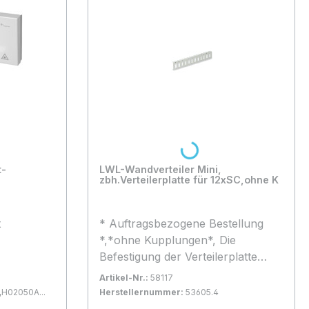
lerbox
urbereich
ern
 Eca
en
e Nein
Loading...
gen 2
t-
LWL-Wandverteiler Mini,
zbh.Verteilerplatte für 12xSC,ohne K
e Ja
te Ja
 Nein
t
* Auftragsbezogene Bestellung
*,*ohne Kupplungen*, Die
Befestigung der Verteilerplatte
ben;
erfolgt durch 2 Kunststoff-
Artikel-Nr.:
58117
Spreiznieten , RAL7035 Lichtgrau,
,H02050A...
Herstellernummer:
53605.4
Es gehen auch LC-4 fach
Bestand:
Nicht Lagernd
0x