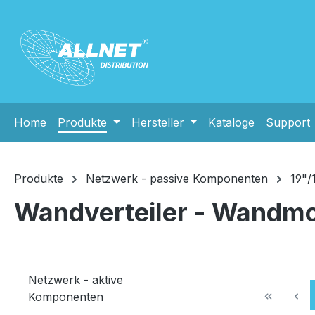
m Hauptinhalt springen
Zur Suche springen
Zur Hauptnavigation springen
Home
Produkte
Hersteller
Kataloge
Support
Produkte
Netzwerk - passive Komponenten
19"/
Wandverteiler - Wandm
Netzwerk - aktive
Komponenten