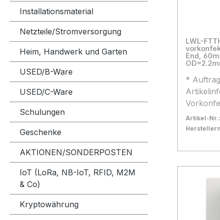
oder 6x 
Installationsmaterial
****** o
Netzteile/Stromversorgung
LWL-FTT
vorkonfektioniert,
Heim, Handwerk und Garten
End, 60m, 9/125u, G.657.A2, 4-Fa
OD=2.2mm
USED/B-Ware
* Auftra
Artikelin
USED/C-Ware
Vorkonfe
Schulungen
Hausansc
Artikel-Nr.
Verlegek
Herstelle
Geschenke
Faser für
Bestand:
Sofort ve
4x
Kabeleinf
In den
AKTIONEN/SONDERPOSTEN
bereits g
IoT (LoRa, NB-IoT, RFID, M2M
Neue Liefer
Ausgangs
2026-10-01
& Co)
aufgeroll
Produkte
Kryptowährung
Anwendung