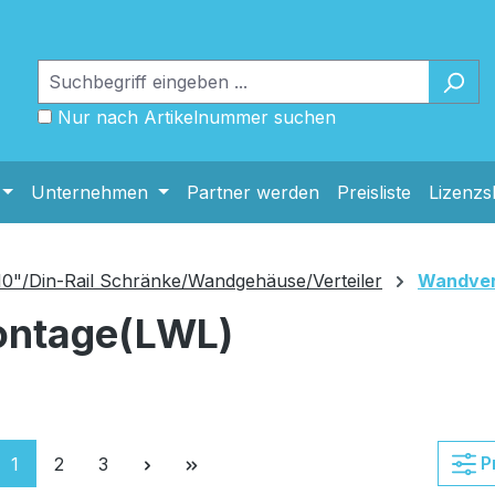
Nur nach Artikelnummer suchen
Unternehmen
Partner werden
Preisliste
Lizenz
10"/Din-Rail Schränke/Wandgehäuse/Verteiler
Wandver
ontage(LWL)
Seite
Seite
Seite
P
1
2
3