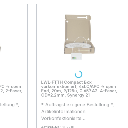
Loading...
LWL-FTTH Compact Box
vorkonfektioniert, 4xLC/APC -> open
End, 20m, 9/125u, G.657.A2, 4-Faser,
OD=2.2mm, Synergy 21
ellung *,
* Auftragsbezogene Bestellung *,
Artikelinformationen
Vorkonfektionierte
 fasrigem
Hausanschlussbox mit 4 fasrigem
Artikel-Nr.:
209918