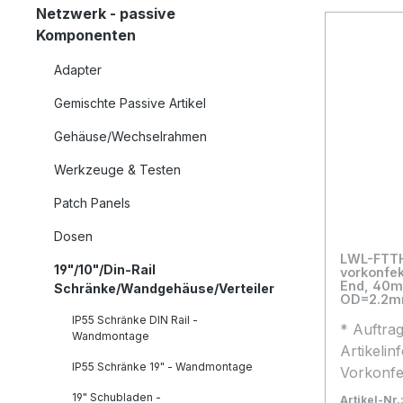
Netzwerk - passive
Komponenten
Adapter
Gemischte Passive Artikel
Gehäuse/Wechselrahmen
Werkzeuge & Testen
Patch Panels
Dosen
LWL-FTT
19"/10"/Din-Rail
vorkonfektioniert,
End, 40m, 9/125u, G.657.A2, 2-F
Schränke/Wandgehäuse/Verteiler
OD=2.2mm
IP55 Schränke DIN Rail -
* Auftra
Wandmontage
Artikelin
IP55 Schränke 19" - Wandmontage
Vorkonfe
Hausansc
19" Schubladen -
Artikel-Nr.