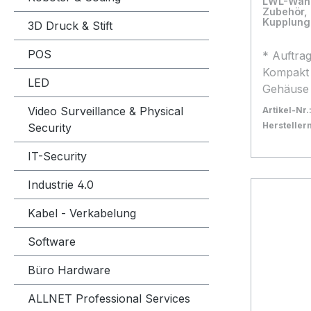
LWL-Wandv
Kupplungsfar
Zubehör,
Faserübe
Kupplung
3D Druck & Stift
Schwenkba
POS
Mit Stecks
* Auftra
Kabelmante
Kompakt
LED
Schutzart IP20 Wasserschutz 
Gehäuse 
Schutz Faserar
abschließ
Video Surveillance & Physical
Artikel-Nr.
Faserkategori
Öffnunge
Herstelle
Security
Zugentlas
Leisten für ankommend
Bestand:
Nicht La
0x
Kabeldurch
abgehend
IT-Security
In den
Mantel-Material
mit Kabe
Industrie 4.0
Farbe Cremeweiß/RAL9001
für max. 
Halogenfrei Ja Abme
Spleißkas
Kabel - Verkabelung
Verteilerbox 80x8
Verteiler
Temperaturber
H=150 x 
Software
Kabel & Fasern IE
Lieferumf
Büro Hardware
Class Eca
Verteiler
FC (D-ho
ALLNET Professional Services
Verteiler