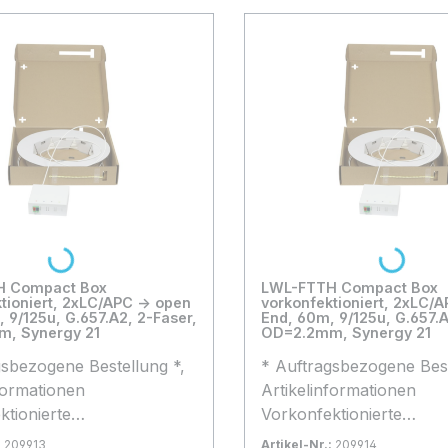
Loading...
Loading...
H Compact Box
LWL-FTTH Compact Box
 2xLC/APC -> open
vorkonfektioniert, 2xLC/APC -> open
aser,
End, 60m, 9/125u, G.657.A2, 2-Faser,
, Synergy 21
OD=2.2mm, Synergy 21
gsbezogene Bestellung *,
* Auftragsbezogene Best
formationen
Artikelinformationen
ktionierte
Vorkonfektionierte
hlussbox mit 2 fasrigem
Hausanschlussbox mit 2
:
209913
Artikel-Nr.:
209914