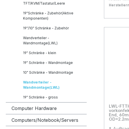
TFT/KVM/Tastatur/Leere
Verlegek
Herstelle
Faser für
Bestand:
Sofort ve
46
19"Schränke - Zubehör(Aktive
Kabeleinf
Komponenten)
In den
bereits g
19"/10" Schränke - Zubehör
Neue Liefer
Ausgangs
2026-08-20
Wandverteiler -
aufgeroll
Wandmontage(LWL)
Produkte
Anwendung
19" Schränke - klein
Montageart Wandmont
19" Schränke - Wandmontage
Rail/Unt
10" Schränke - Wandmontage
Möglichke
Material Kunststoff halogenfrei
Wandverteiler -
Farbe Weiß Anzahl Pigtails 2 APC
Wandmontage(LWL)
Ausführung Ja Kupp
19" Schränke - gross
Duplex A
LWL-FTT
Kupplungsfar
Computer Hardware
vorkonfektioniert,
Faserübe
End, 60m, 9/125u, G.657.A2, 4-Fa
OD=2.2mm
Computers/Notebook/Servers
Schwenkba
Mit Stecks
* Auftra