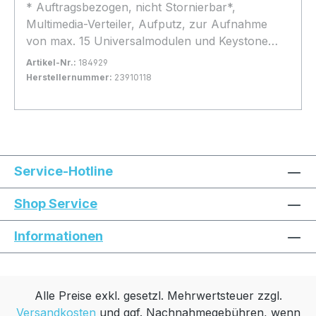
* Auftragsbezogen, nicht Stornierbar*,
Multimedia-Verteiler, Aufputz, zur Aufnahme
von max. 15 Universalmodulen und Keystone
Modulen KMK, für Wandmontage,
Artikel-Nr.:
184929
vollgeschirmte Metallausführung, Langloch zur
Herstellernummer:
23910118
Router-Frontmontage, reinweiß (ähnlich RAL
Bestand:
Nicht Lagernd
0x
9010)
In den Warenkorb
Service-Hotline
Shop Service
Informationen
Alle Preise exkl. gesetzl. Mehrwertsteuer zzgl.
Versandkosten
und ggf. Nachnahmegebühren, wenn