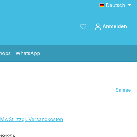
Deutsch
Anmelden
shops
WhatsApp
Speichern
Saleae
. MwSt. zzgl. Versandkosten
ernd
191256