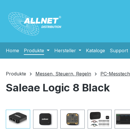
m Hauptinhalt springen
Zur Suche springen
Zur Hauptnavigation springen
Home
Produkte
Hersteller
Kataloge
Support
Produkte
Messen, Steuern, Regeln
PC-Messtech
Saleae Logic 8 Black
Bildergalerie überspringen