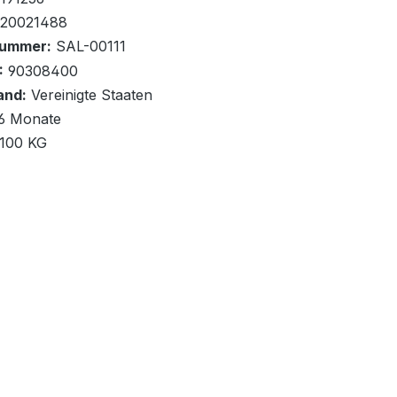
20021488
nummer:
SAL-00111
:
90308400
and:
Vereinigte Staaten
renkorb
6 Monate
,100 KG