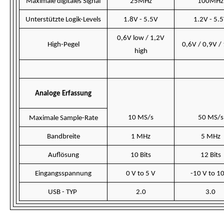
Maximale digitales Signal
25MHz
100MHz
Unterstützte Logik-Levels
1.8V - 5.5V
1.2V - 5.
0,6V low / 1,2V
High-Pegel
0,6V / 0,9V /
high
Analoge Erfassung
10 MS/s
50 MS/s
Maximale Sample-Rate
Bandbreite
1 MHz
5 MHz
Auflösung
10 Bits
12 Bits
Eingangsspannung
0 V to 5 V
-10 V to 1
USB - TYP
2.0
3.0