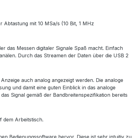
er Abtastung mit 10 MSa/s (10 Bit, 1 MHz
der das Messen digitaler Signale Spaß macht. Einfach
n Kanälen. Durch das Streamen der Daten über die USB 2
en Anzeige auch analog angezeigt werden. Die analoge
ösung und damit eine guten Einblick in das analoge
z das Signal gemäß der Bandbreitenspezifikation bereits
 dem Arbeitstisch.
n Bedienungssoftware hervor. Diese ist sehr intuitiv zu