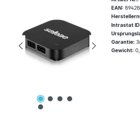
EAN:
89428
Hersteller
Intrastat ID
Ursprungsl
In den Wa
Garantie:
3
Gewicht:
0