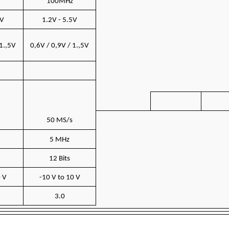
100MHz
5V
1.2V - 5.5V
 1.,5V
0,6V / 0,9V / 1.,5V
50 MS/s
5 MHz
12 Bits
0 V
-10 V to 10 V
3.0