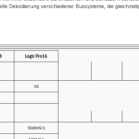
rielle Dekodierung verschiedener Bussysteme, die gleichzei
8
Logic Pro16
16
s
500MS/s