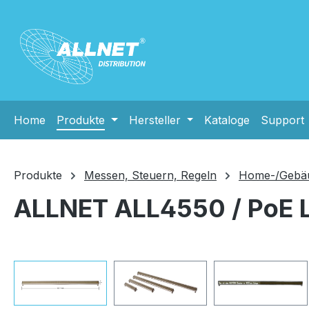
m Hauptinhalt springen
Zur Suche springen
Zur Hauptnavigation springen
Home
Produkte
Hersteller
Kataloge
Support
Produkte
Messen, Steuern, Regeln
Home-/Gebäu
ALLNET ALL4550 / PoE 
Bildergalerie überspringen