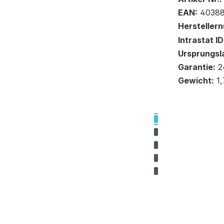
EAN:
40388
Hersteller
Lieferung a
Intrastat ID
Ursprungsl
In den Wa
Garantie:
2
Gewicht:
1