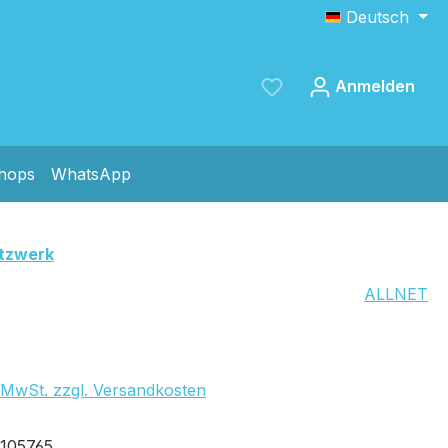
Deutsch
Anmelden
shops
WhatsApp
Speichern
tzwerk
ALLNET
550,22 €
. MwSt. zzgl. Versandkosten
fügbar, Lieferzeit: 1-2 Tage
x
105765