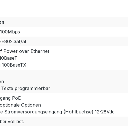
on
/100Mbps
EE802.3af/at
af Power over Ethernet
 10BaseT
u 100BaseTX
en
le Texte programmierbar
ngang PoE
optionale Optionen
tive Stromversorgungseingang (Hohlbuchse) 12-28Vdc
ei Volllast.