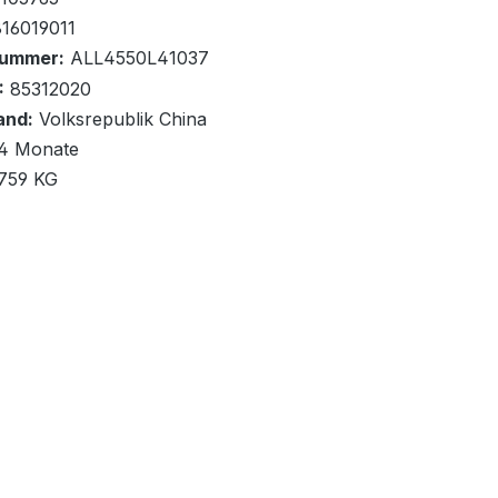
16019011
nummer:
ALL4550L41037
uf Palette
:
85312020
and:
Volksrepublik China
renkorb
4 Monate
,759 KG