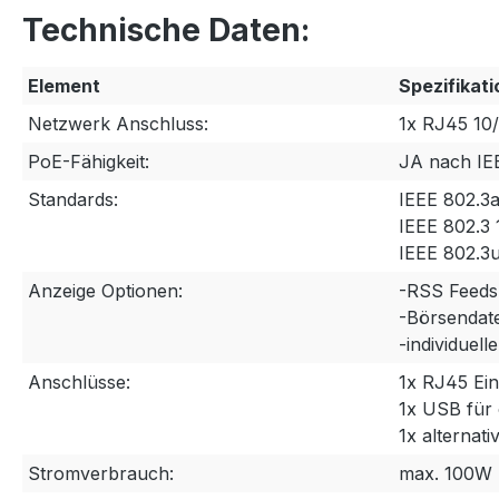
Technische Daten:
Element
Spezifikati
Netzwerk Anschluss:
1x RJ45 10
PoE-Fähigkeit:
JA nach IE
Standards:
IEEE 802.3
IEEE 802.3
IEEE 802.3
Anzeige Optionen:
-RSS Feeds
-Börsendat
-individuel
Anschlüsse:
1x RJ45 Ei
1x USB für 
1x alterna
Stromverbrauch:
max. 100W b