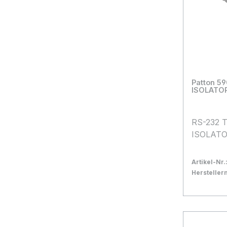
Patton 5
ISOLATO
RS-232 
ISOLAT
Artikel-Nr.
Herstelle
Bestand:
Nicht La
0x
In den