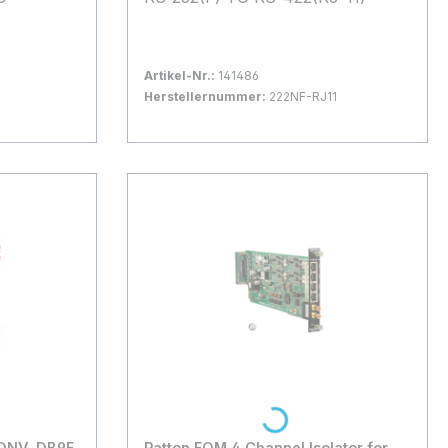
Artikel-Nr.:
141486
Herstellernummer:
222NF-RJ11
Bestand:
Nicht Lagernd
0x
In den Warenkorb
Loading...
CONV, DB9F
Patton FOM 4 Channel Isolator for