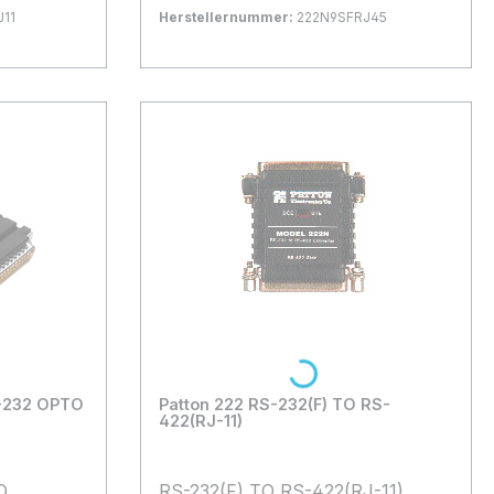
J11
Herstellernummer:
222N9SFRJ45
Bestand:
Nicht Lagernd
0x
In den Warenkorb
Loading...
S-232 OPTO
Patton 222 RS-232(F) TO RS-
422(RJ-11)
O
RS-232(F) TO RS-422(RJ-11)