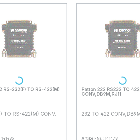
Loading...
Loading...
22 RS-232(F) TO RS-422(M)
Patton 222 RS232 TO 422
CONV,DB9M,RJ11
F) TO RS-422(M) CONV.
232 TO 422 CONV,DB9M
:
141485
Artikel-Nr.:
141478