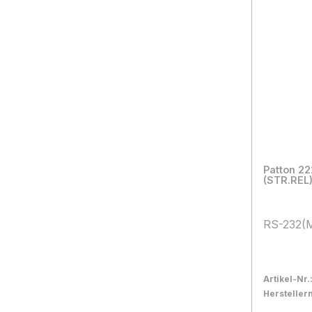
Patton 2
(STR.REL
RS-232(
Artikel-Nr.
Herstelle
Bestand:
Nicht La
0x