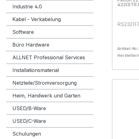
422(STR.
Industrie 4.0
Kabel - Verkabelung
RS232(F)
Software
Büro Hardware
Artikel-Nr.
Herstelle
ALLNET Professional Services
Bestand:
Nicht La
0x
Installationsmaterial
In den
Netzteile/Stromversorgung
Heim, Handwerk und Garten
USED/B-Ware
USED/C-Ware
Schulungen