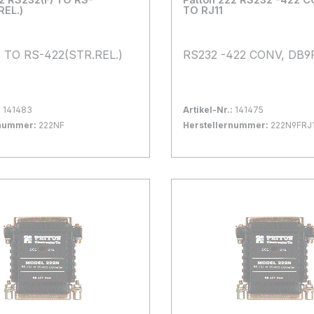
REL.)
TO RJ11
 TO RS-422(STR.REL.)
RS232 -422 CONV, DB9
:
141483
Artikel-Nr.:
141475
rnummer:
222NF
Herstellernummer:
222N9FRJ
gernd
Bestand:
Nicht Lagernd
0x
 Warenkorb
In den Warenkorb