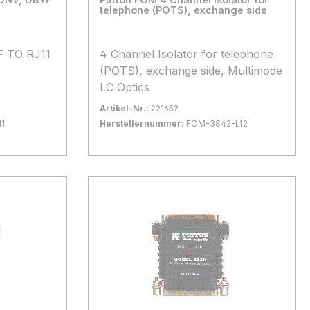
telephone (POTS), exchange side
F TO RJ11
4 Channel Isolator for telephone
(POTS), exchange side, Multimode
LC Optics
Artikel-Nr.:
221652
11
Herstellernummer:
FOM-3842-L12
Bestand:
Nicht Lagernd
0x
In den Warenkorb