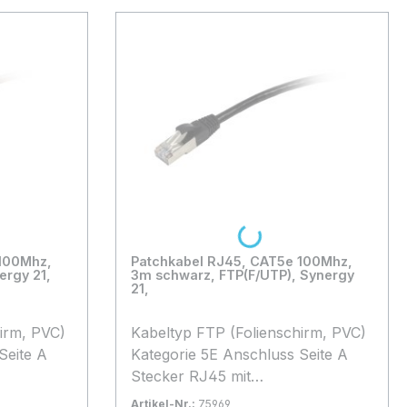
Loading...
 100Mhz,
Patchkabel RJ45, CAT5e 100Mhz,
ergy 21,
3m schwarz, FTP(F/UTP), Synergy
21,
Kabeltyp FTP (Folienschirm, PVC)
Kategorie 5E Anschluss Seite A
Stecker RJ45 mit
Rasternasenschutz, Anschluss
Artikel-Nr.:
75969