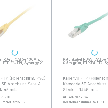
Loading...
Loading...
el RJ45, CAT5e 100Mhz,
Patchkabel RJ45, CAT5e
, FTP(F/UTP), Synergy 21,
0.5m grün, FTP(F/UTP), S
)
Kabeltyp FTP (Folienschirm, PVC)
e A
Kategorie 5E Anschluss Seite A
RJ45 mit
Stecker RJ45 mit
chutz, Anschluss
Rasternasenschutz, Anschluss
:
75938
Artikel-Nr.:
75940
Seite B Stecker RJ45 mit
rnummer:
S215009
Herstellernummer:
S215011
hutz, Kabellänge
Rasternasenschutz, Kabellänge
rfügbar, Lieferzeit: 1-2 Tage
0+
Bestand:
Sofort verfügbar, Lieferzeit:
100+