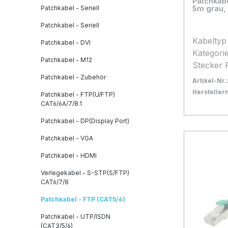
Patchkab
Patchkabel - Seriell
5m grau, 
Patchkabel - Seriell
Kabeltyp FTP (Folienschirm, PVC
Patchkabel - DVI
Kategorie 5E Anschluss Seit
Patchkabel - M12
Stecker 
Rasternasens
Patchkabel - Zubehör
Artikel-Nr.
Seite B Stecker RJ45 mit
Herstelle
Patchkabel - FTP(U/FTP)
Rasternasensc
Bestand:
Sofort ve
92
CAT6/6A/7/8.1
m Kabelfarbe grau Besonderheit
In den
Patchkabel - DP(Display Port)
Patchkab
Blisterv
Patchkabel - VGA
Patchkabel - HDMI
Verlegekabel - S-STP(S/FTP)
CAT6/7/8
Patchkabel - FTP (CAT5/6)
Patchkabel - UTP/ISDN
(CAT3/5/6)