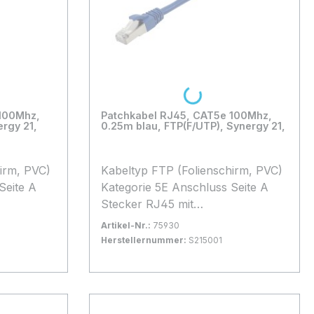
Loading...
 100Mhz,
Patchkabel RJ45, CAT5e 100Mhz,
ergy 21,
0.25m blau, FTP(F/UTP), Synergy 21,
Kabeltyp FTP (Folienschirm, PVC)
Kategorie 5E Anschluss Seite A
Stecker RJ45 mit
Rasternasenschutz Anschluss
Artikel-Nr.:
75930
Seite B Stecker RJ45 mit
Herstellernummer:
S215001
Rasternasenschutz Kabellänge
 1-2 Tage
Bestand:
Sofort verfügbar, Lieferzeit: 1-2 Tage
100+
0.25 m Kabelfarbe blau
In den Warenkorb
1
Besonderheit Patchkabel in
Synergy21 Blisterverpackung