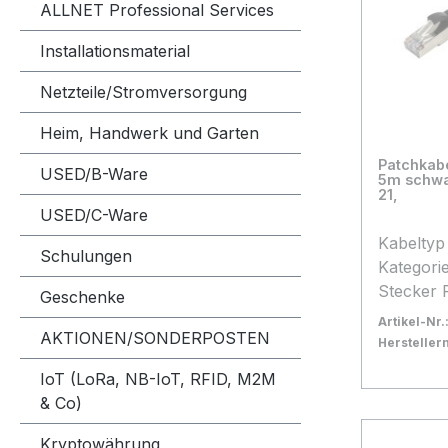
ALLNET Professional Services
Installationsmaterial
Netzteile/Stromversorgung
Heim, Handwerk und Garten
Patchkab
USED/B-Ware
5m schwa
21,
USED/C-Ware
Kabeltyp FTP (Folienschirm, PVC
Schulungen
Kategorie 5E Anschluss Seit
Stecker 
Geschenke
Rasternasens
Artikel-Nr.
AKTIONEN/SONDERPOSTEN
Seite B Stecker RJ45 mit
Herstelle
Rasternasensc
Bestand:
Sofort ve
10
IoT (LoRa, NB-IoT, RFID, M2M
m Kabelfarbe schwarz
In den
& Co)
Besonderheit Patc
Synergy2
Kryptowährung