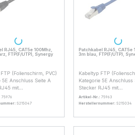
Loading...
Loading...
el RJ45, CAT5e 100Mhz,
Patchkabel RJ45, CAT5e
rz, FTP(F/UTP), Synergy
3m blau, FTP(F/UTP), Syn
)
Kabeltyp FTP (Folienschirm, PVC)
e A
Kategorie 5E Anschluss Seite A
RJ45 mit
Stecker RJ45 mit
chutz, Anschluss
Rasternasenschutz, Anschluss
:
75976
Artikel-Nr.:
75963
Seite B Stecker RJ45 mit
rnummer:
S215047
Herstellernummer:
S215034
hutz, Kabellänge 5
Rasternasenschutz, Kabellänge 3
rfügbar, Lieferzeit: 1-2 Tage
0+
Bestand:
Sofort verfügbar, Lieferzeit:
100+
m Kabelfarbe blau Besonderheit
 Warenkorb
In den Warenkorb
hkabel in
Patchkabel in Synergy2
1 Blisterverpackung
Blisterverpackung