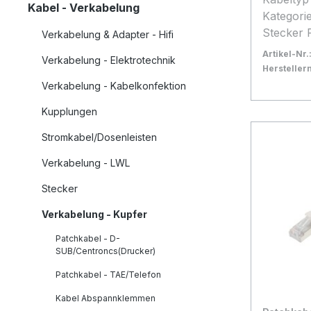
Kabel - Verkabelung
Kategorie 5E Anschluss Seit
Stecker 
Verkabelung & Adapter - Hifi
Rasternasens
Artikel-Nr.
Verkabelung - Elektrotechnik
Seite B Stecker RJ45 mit
Herstelle
Rasternasensch
Bestand:
Sofort ve
10
Verkabelung - Kabelkonfektion
m Kabelfarbe blau Besonderheit
In den
Kupplungen
Patchkab
Blisterv
Stromkabel/Dosenleisten
Verkabelung - LWL
Stecker
Verkabelung - Kupfer
Patchkabel - D-
SUB/Centroncs(Drucker)
Patchkabel - TAE/Telefon
Kabel Abspannklemmen