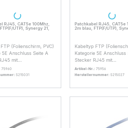
Loading...
Loading...
el RJ45, CAT5e 100Mhz,
Patchkabel RJ45, CAT5e
FTP(F/UTP), Synergy 21,
2m blau, FTP(F/UTP), Syn
)
Kabeltyp FTP (Folienschirm, PVC)
e A
Kategorie 5E Anschluss Seite A
RJ45 mit
Stecker RJ45 mit
chutz, Anschluss
Rasternasenschutz, Anschluss
:
75960
Artikel-Nr.:
75956
Seite B Stecker RJ45 mit
rnummer:
S215031
Herstellernummer:
S215027
hutz, Kabellänge 2
Rasternasenschutz, Kabellänge 2
rfügbar, Lieferzeit: 1-2 Tage
0+
Bestand:
Sofort verfügbar, Lieferzeit:
100+
m Kabelfarbe blau Besonderheit
 Warenkorb
In den Warenkorb
el in Synergy21
Patchkabel in Synergy2
erpackung
Blisterverpackung