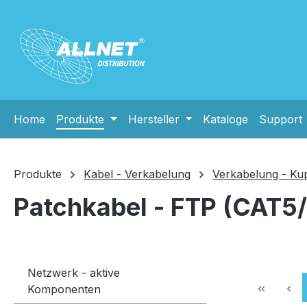
m Hauptinhalt springen
Zur Suche springen
Zur Hauptnavigation springen
Home
Produkte
Hersteller
Kataloge
Support
Produkte
Kabel - Verkabelung
Verkabelung - Ku
Patchkabel - FTP (CAT5/
Netzwerk - aktive
Komponenten