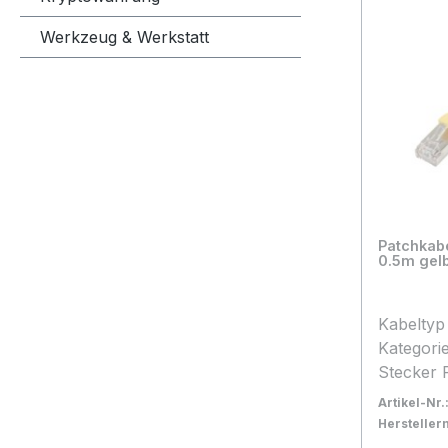
Werkzeug & Werkstatt
Patchkab
0.5m gelb
Kabeltyp FTP (Folienschirm, PVC
Kategorie 5E Anschluss Seit
Stecker 
Rasternasens
Artikel-Nr.
Seite B Stecker RJ45 mit
Herstelle
Rasternasensc
Bestand:
Sofort ve
10