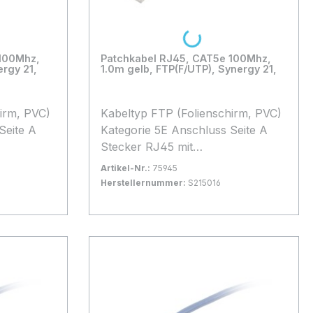
Loading...
 100Mhz,
Patchkabel RJ45, CAT5e 100Mhz,
ergy 21,
1.0m gelb, FTP(F/UTP), Synergy 21,
Kabeltyp FTP (Folienschirm, PVC)
Kategorie 5E Anschluss Seite A
Stecker RJ45 mit
Rasternasenschutz, Anschluss
Artikel-Nr.:
75945
Seite B Stecker RJ45 mit
Herstellernummer:
S215016
Rasternasenschutz, Kabellänge 1,0
 1-2 Tage
Bestand:
Sofort verfügbar, Lieferzeit: 1-2 Tage
100+
m Kabelfarbe gelb Besonderheit
In den Warenkorb
1
Patchkabel in Synergy21
Blisterverpackung