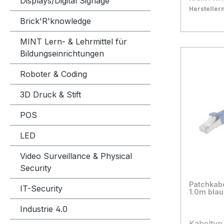
Displays/Digital Signage
Seite B Stecker RJ45 mit
Herstelle
Rasternasensc
Bestand:
Sofort ve
10
Brick'R'knowledge
0.5 m Kabelfarbe grau
In den
MINT Lern- & Lehrmittel für
Besonderheit Patc
Bildungseinrichtungen
Synergy2
Roboter & Coding
3D Druck & Stift
POS
LED
Video Surveillance & Physical
Security
Patchkab
IT-Security
1.0m blau
Industrie 4.0
Kabeltyp FTP (Folienschirm, PVC