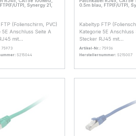
el RJ45, CAT5e 100Mhz,
Patchkabel RJ45, CAT5e
FTP(F/UTP), Synergy 21,
0.5m blau, FTP(F/UTP), Sy
)
Kabeltyp FTP (Folienschirm, PVC)
e A
Kategorie 5E Anschluss Seite A
RJ45 mit
Stecker RJ45 mit
chutz, Anschluss
Rasternasenschutz, Anschluss
:
75973
Artikel-Nr.:
75936
Seite B Stecker RJ45 mit
rnummer:
S215044
Herstellernummer:
S215007
hutz, Kabellänge 5
Rasternasenschutz, Kabellänge
rfügbar, Lieferzeit: 1-2 Tage
x
Bestand:
Sofort verfügbar, Lieferzeit:
100+
0.5 m Kabelfarbe blau
 Warenkorb
In den Warenkorb
el in Synergy21
Besonderheit Patchkabel in
erpackung
Synergy21 Blisterverpa