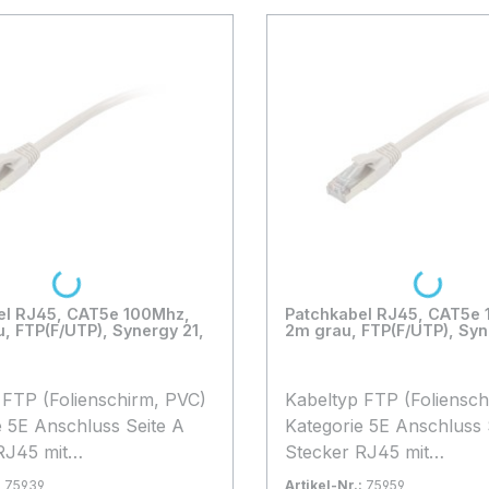
Loading...
Loading...
el RJ45, CAT5e 100Mhz,
Patchkabel RJ45, CAT5e
, FTP(F/UTP), Synergy 21,
2m grau, FTP(F/UTP), Syn
)
Kabeltyp FTP (Folienschirm, PVC)
e A
Kategorie 5E Anschluss Seite A
RJ45 mit
Stecker RJ45 mit
chutz, Anschluss
Rasternasenschutz, Anschluss
:
75939
Artikel-Nr.:
75959