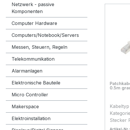
Netzwerk - passive
Komponenten
Computer Hardware
Computers/Notebook/Servers
Messen, Steuern, Regeln
Telekommunikation
Alarmanlagen
Elektronische Bauteile
Patchkab
0.5m grau
Micro Controller
Kabeltyp FTP (Folienschirm, PVC
Makerspace
Kategorie 5E Anschluss Seit
Elektroinstallation
Stecker 
Rasternasens
Artikel-Nr.