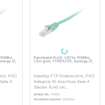
Loading...
 100Mhz,
Patchkabel RJ45, CAT5e 100Mhz,
ynergy 21,
1,5m grün, FTP(F/UTP), Synergy 21,
Kabeltyp FTP (Folienschirm, PVC)
Kategorie 5E Anschluss Seite A
Stecker RJ45 mit
Rasternasenschutz, Anschluss
Artikel-Nr.:
75953
Seite B Stecker RJ45 mit
Herstellernummer:
S215024
Rasternasenschutz, Kabellänge 1,5
 1-2 Tage
Bestand:
Sofort verfügbar, Lieferzeit: 1-2 Tage
100+