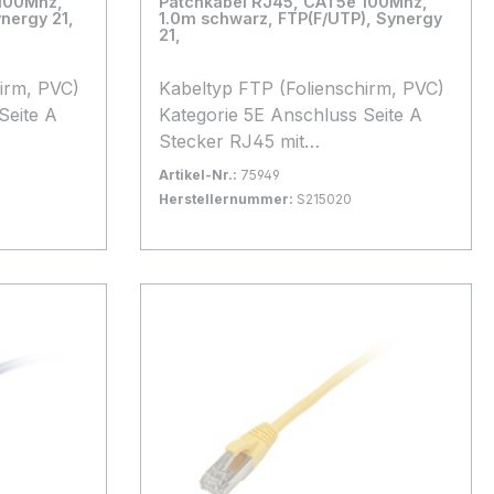
 100Mhz,
Patchkabel RJ45, CAT5e 100Mhz,
nergy 21,
1.0m schwarz, FTP(F/UTP), Synergy
21,
Kabeltyp FTP (Folienschirm, PVC)
Kategorie 5E Anschluss Seite A
Stecker RJ45 mit
Rasternasenschutz, Anschluss
Artikel-Nr.:
75949
Seite B Stecker RJ45 mit
Herstellernummer:
S215020
Rasternasenschutz, Kabellänge 1,0
 1-2 Tage
Bestand:
Sofort verfügbar, Lieferzeit: 1-2 Tage
100+
m Kabelfarbe schwarz
In den Warenkorb
Besonderheit Patchkabel in
ckung
Synergy21 Blisterverpackung