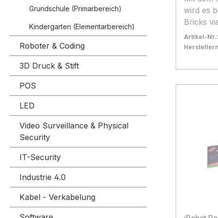
Grundschule (Primarbereich)
Program
wird es b
und Vers
Bricks vi
Kindergarten (Elementarbereich)
Program
kontrolli
Artikel-Nr.
Erforsch
IoT Brick
Roboter & Coding
Herstelle
eigenen 
lernen, d
Bestand:
Sofort ve
81
3D Druck & Stift
Er ist de
bauen un
In den
Roboter,
Smartpho
POS
Programm
Außerdem
jeder Fer
Temperat
LED
Root® al
Sensor, 
Video Surveillance & Physical
nutzen. 
einem Dis
Security
Schwerkr
Der erste
zu erklim
Home Aut
IT-Security
Oberfläc
auch Dat
Kunstwer
Dollar K
Industrie 4.0
spielen,
abfragen
reagieren
Kabel - Verkabelung
Um die 7
einzigart
anzusteu
Software
iRobot Ro