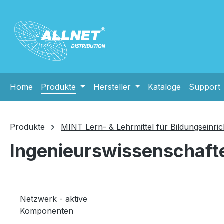
m Hauptinhalt springen
Zur Suche springen
Zur Hauptnavigation springen
Home
Produkte
Hersteller
Kataloge
Support
Produkte
MINT Lern- & Lehrmittel für Bildungseinri
Ingenieurswissenschaft
Netzwerk - aktive
Komponenten