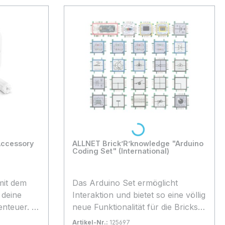
Loading...
Accessory
ALLNET Brick’R’knowledge "Arduino
Coding Set" (International)
mit dem
Das Arduino Set ermöglicht
 deine
Interaktion und bietet so eine völlig
nteuer. -
neue Funktionalität für die Bricks.
uf die
Mit dem Arduino Nano Brick
Artikel-Nr.:
125697