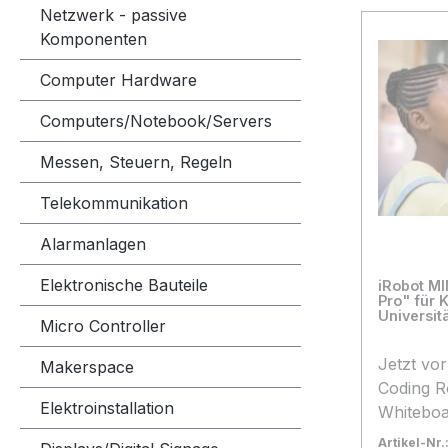
Netzwerk - passive
Komponenten
Computer Hardware
Computers/Notebook/Servers
Messen, Steuern, Regeln
Telekommunikation
Alarmanlagen
Elektronische Bauteile
iRobot M
Pro" für 
Universitä
Micro Controller
Jetzt vorbestell
Makerspace
Coding Roboter 1
Elektroinstallation
Whiteboard 4 Vinyl-Haft
USB-Ladekabel 2
Artikel-Nr.