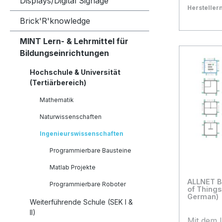
Displays/Digital Signage
Marker 1 Säuberungstuch Root
Herstelle
Coding A
Bestand:
Sofort ve
19
Brick'R'knowledge
im App Store) Das 
In den
MINT Lern- & Lehrmittel für
Whiteboa
Bildungseinrichtungen
PRODUKT
kleiner R
Hochschule & Universität
Möglichke
(Tertiärbereich)
Programm
Mathematik
Root ist 
der basi
Naturwissenschaften
für Grun
Ingenieurswissenschaften
ältere S
dass er 
Programmierbare Bausteine
weiterfü
Matlab Projekte
werden k
ALLNET Br
ein einze
Programmierbare Roboter
of Things
Klassens
German)
Weiterführende Schule (SEK I &
wahrer Allesk
II)
beim spie
Mit dem I