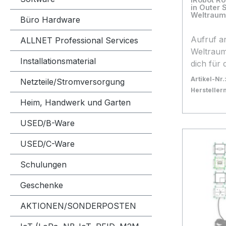
Verfügung ste
I²C Bus 
in Outer
Besonderh
lernst d
Weltraum
Büro Hardware
er durch
Internet 
vertikal 
von dir 
Aufruf an
ALLNET Professional Services
entlangfahren
Weltraum
Installationsmaterial
ist viel 
dich für
ist ein 
begeister
Artikel-Nr.
Netzteile/Stromversorgung
mit dem
Root™ Ad
Herstelle
wertvolle
Riesensp
Bestand:
Sofort ve
16
Heim, Handwerk und Garten
Zukunft 
Programm
In den
USED/B-Ware
Beispiel 
du durch 
dem Roo
das Prog
USED/C-Ware
Denken i
neue Art
Interakt
Aliens tr
Schulungen
Fähigkei
ausweich
Damit der
zum inte
Geschenke
wird, wir
Die Root
AKTIONEN/SONDERPOSTEN
USB-C-An
eine gel
einem ei
zwischen