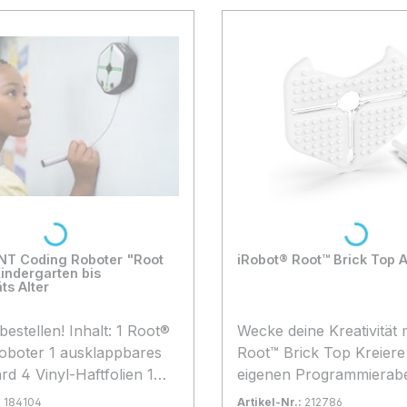
Loading...
Loading...
INT Coding Roboter "Root
iRobot® Root™ Brick Top 
Kindergarten bis
ts Alter
en! Inhalt: 1 Root®
Wecke deine Kreativität 
 ausklappbares
Root™ Brick Top Kreiere
folien 1
eigenen Programmierabe
 abwischbare
Bringe deine Kreativität a
:
184104
Artikel-Nr.:
212786