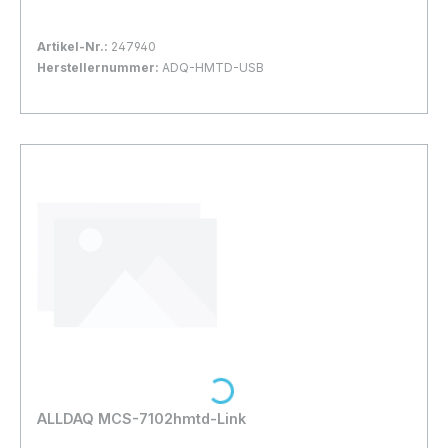
nicht unterstützt.
Artikel-Nr.:
247940
Herstellernummer:
ADQ-HMTD-USB
Bestand:
Sofort verfügbar, Lieferzeit: 1-2 Tage
52x
In den Warenkorb
Loading...
ALLDAQ MCS-7102hmtd-Link