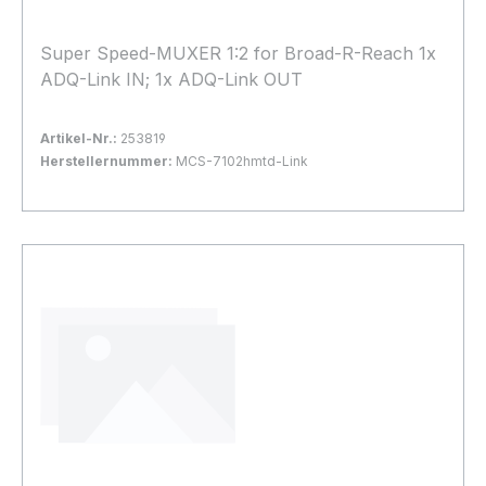
Super Speed-MUXER 1:2 for Broad-R-Reach 1x
ADQ-Link IN; 1x ADQ-Link OUT
Artikel-Nr.:
253819
Herstellernummer:
MCS-7102hmtd-Link
Bestand:
Sofort verfügbar, Lieferzeit: 1-2 Tage
35x
In den Warenkorb