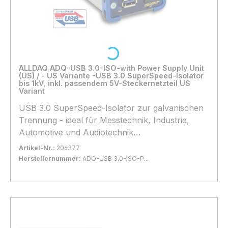
Loading...
ALLDAQ ADQ-USB 3.0-ISO-with Power Supply Unit
(US) / - US Variante -USB 3.0 SuperSpeed-Isolator
bis 1kV, inkl. passendem 5V-Steckernetzteil US
Variant
USB 3.0 SuperSpeed-Isolator zur galvanischen
Trennung - ideal für Messtechnik, Industrie,
Automotive und Audiotechnik
Anwendungsbeispiele Potentialtrennung
Artikel-Nr.:
206377
zwischen Messgeräten und PC Wirksame
Herstellernummer:
ADQ-USB 3.0-ISO-P...
Unterdrückung von Brummschleifen - ideal für
Bestand:
Sofort verfügbar, Lieferzeit: 1-2 Tage
55x
Musikstudios und Veranstaltungstechnik Schutz
In den Warenkorb
vor Spannungsspitzen im Automotive-Bereich,
z. B. beim Test von Steuergeräten Entkopplung
unterschiedlicher Massepotentiale in der