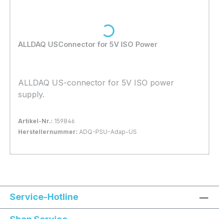
Loading...
ALLDAQ USConnector for 5V ISO Power
ALLDAQ US-connector for 5V ISO power
supply.
Artikel-Nr.:
159846
Herstellernummer:
ADQ-PSU-Adap-US
Bestand:
Sofort verfügbar, Lieferzeit: 1-2 Tage
97x
In den Warenkorb
Service-Hotline