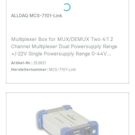
Loading...
ALLDAQ MCS-7101-Link
Multiplexer Box for MUX/DEMUX Two 4:1 2
Channel Multiplexer Dual Powersupply Range
+/-22V Single Powersupply Range 0-44V
Interface: 1x ADQ-Link IN; 1x ADQ-Link OUT
Artikel-Nr.:
253821
Herstellernummer:
MCS-7101-Link
Bestand:
Sofort verfügbar, Lieferzeit: 1-2 Tage
50x
In den Warenkorb