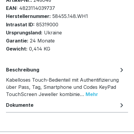
Artikel-Nr.:
246046
EAN:
4823114039737
Herstellernummer:
58455.148.WH1
Intrastat ID:
85319000
Ursprungsland:
Ukraine
In den Warenkorb
Garantie:
24 Monate
Gewicht:
0,414 KG
Beschreibung
Kabelloses Touch-Bedienteil mit Authentifizierung
über Pass, Tag, Smartphone und Codes KeyPad
TouchScreen Jeweller kombinie…
Mehr
Dokumente