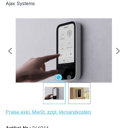
Ajax Systems
Bildergalerie überspringen
Preise exkl. MwSt. zzgl. Versandkosten
Bestand:
Sofort verfügbar, Lieferzeit: 1-2 Tage
8x