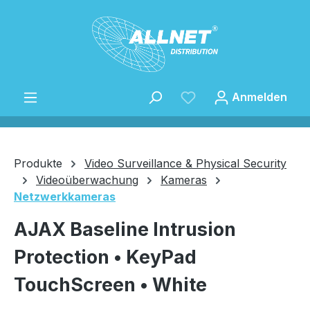
Zum Hauptinhalt springen
Anmelden
Produkte
Video Surveillance & Physical Security
Videoüberwachung
Kameras
Netzwerkkameras
Speichern
AJAX Baseline Intrusion
Protection • KeyPad
TouchScreen • White